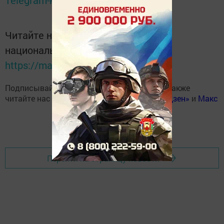
Telegram-канале
Татмедиа
Читайте новости Татарстана в
национальном мессенджере MАХ:
https://max.ru/tatmedia
Подписывайтесь на наш
Telegram-канал
, а также
читайте нас
Вконтакте
,
Одноклассниках
,
«Дзен»
и
Макс
Перейти на страницу новости