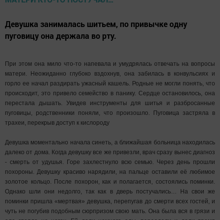
Девушка занималась шитьем, по привычке одну
пуговицу она держала во рту.
При этом она мило что-то напевала и умудрялась отвечать на вопросы
матери. Неожиданно глубоко вздохнув, она забилась в конвульсиях и
горло ее начал раздирать ужасный кашель. Родные не могли понять, что
происходит, это привело семейство в панику. Сердце остановилось, она
перестала дышать. Увидев инструменты для шитья и разбросанные
пуговицы, родственники поняли, что произошло. Пуговица застряла в
трахеи, перекрыв доступ к кислороду
Девушка моментально начала синеть, а ближайшая больница находилась
далеко от дома. Когда девушку все же привезли, врач сразу вынес диагноз
- смерть от удушья. Горе захлестнуло всю семью. Через день прошли
похороны. Девушку красиво нарядили, на пальце оставили её любимое
золотое кольцо. После похорон, как и полагается, состоялись поминки.
Однако шли они недолго, так как в дверь постучались… На свои же
поминки пришла «мертвая» девушка, перепугав до смерти всех гостей, и
чуть не погубив подобным сюрпризом свою мать. Она была вся в грязи и