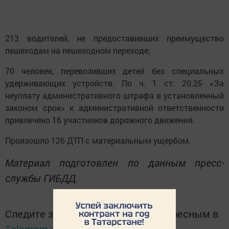
213 водителей, не предоставивших преимущество
пешеходам на пешеходном переходе;
70 человек, перевозивших детей без специальных
удерживающих устройств. По ч. 1 ст. 20.25 «За
неуплату административного штрафа в установленный
законом срок» к административной ответственности
привлечено 16 участников дорожного движения.
Произошло 126 ДТП с материальным ущербом.
Материал подготовлен по данным пресс-
службы ГИБДД.
Следите за самым важным и интересным в