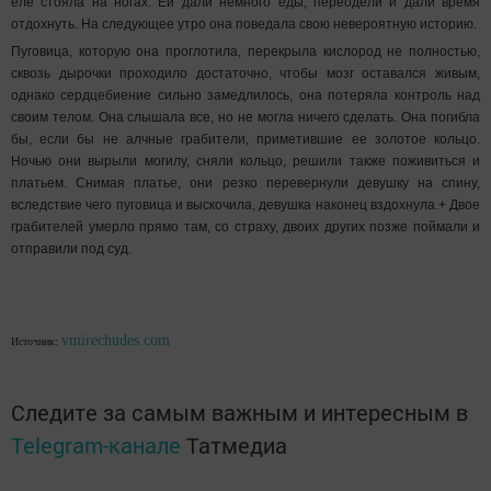
еле стояла на ногах. Ей дали немного еды, переодели и дали время
отдохнуть. На следующее утро она поведала свою невероятную историю.
Пуговица, которую она проглотила, перекрыла кислород не полностью,
сквозь дырочки проходило достаточно, чтобы мозг оставался живым,
однако сердцебиение сильно замедлилось, она потеряла контроль над
своим телом. Она слышала все, но не могла ничего сделать. Она погибла
бы, если бы не алчные грабители, приметившие ее золотое кольцо.
Ночью они вырыли могилу, сняли кольцо, решили также поживиться и
платьем. Снимая платье, они резко перевернули девушку на спину,
вследствие чего пуговица и выскочила, девушка наконец вздохнула.+ Двое
грабителей умерло прямо там, со страху, двоих других позже поймали и
отправили под суд.
vmirechudes.com
Источник:
Следите за самым важным и интересным в
Telegram-канале
Татмедиа