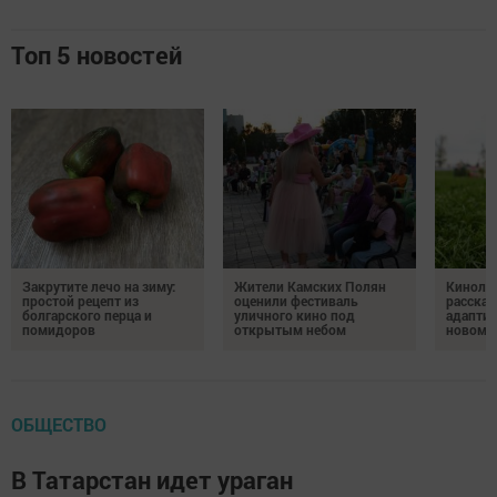
Топ 5 новостей
Закрутите лечо на зиму:
Жители Камских Полян
Кинолог
простой рецепт из
оценили фестиваль
рассказ
болгарского перца и
уличного кино под
адаптир
помидоров
открытым небом
новому
ОБЩЕСТВО
В Татарстан идет ураган