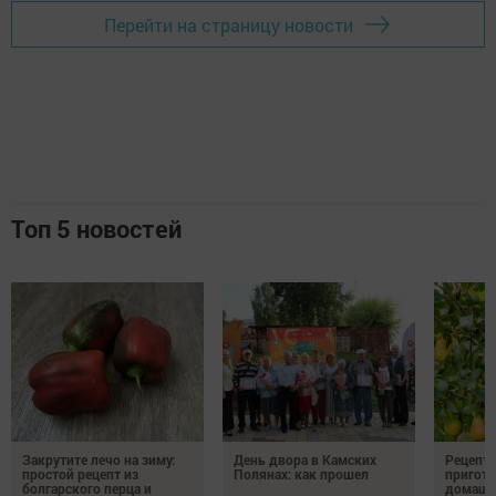
Перейти на страницу новости
Топ 5 новостей
Закрутите лечо на зиму:
День двора в Камских
Рецепты
простой рецепт из
Полянах: как прошел
пригото
болгарского перца и
домашн