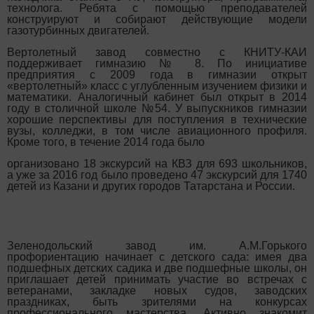
технолога. Ребята с помощью преподавателей
конструируют и собирают действующие модели
газотурбинных двигателей.
Вертолетный завод совместно с КНИТУ-КАИ
поддерживает гимназию № 8. По инициативе
предприятия с 2009 года в гимназии открыт
«вертолетный» класс с углубленным изучением физики и
математики. Аналогичный кабинет был открыт в 2014
году в столичной школе №54. У выпускников гимназии
хорошие перспективы для поступления в технические
вузы, колледжи, в том числе авиационного профиля.
Кроме того, в течение 2014 года было
организовано 18 экскурсий на КВЗ для 693 школьников,
а уже за 2016 год было проведено 47 экскурсий для 1740
детей из Казани и других городов Татарстана и России.
Зеленодольский завод им. А.М.Горького
профориентацию начинает с детского сада: имея два
подшефных детских садика и две подшефные школы, он
приглашает детей принимать участие во встречах с
ветеранами, закладке новых судов, заводских
праздниках, быть зрителями на конкурсах
профессионального мастерства. Активно знакомит