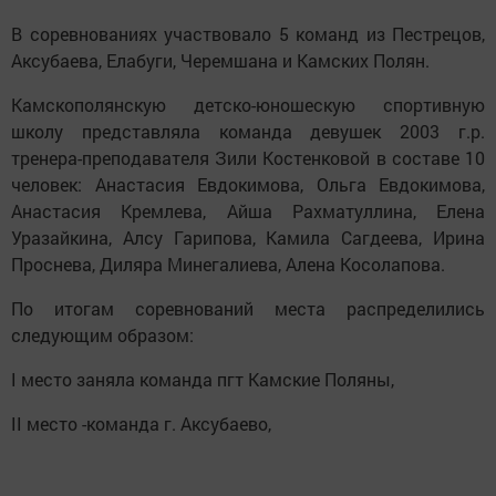
В соревнованиях участвовало 5 команд из Пестрецов,
Аксубаева, Елабуги, Черемшана и Камских Полян.
Камскополянскую детско-юношескую спортивную
школу представляла команда девушек 2003 г.р.
тренера-преподавателя Зили Костенковой в составе 10
человек: Анастасия Евдокимова, Ольга Евдокимова,
Анастасия Кремлева, Айша Рахматуллина, Елена
Уразайкина, Алсу Гарипова, Камила Сагдеева, Ирина
Проснева, Диляра Минегалиева, Алена Косолапова.
По итогам соревнований места распределились
следующим образом:
I место заняла команда пгт Камские Поляны,
II место -команда г. Аксубаево,