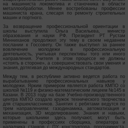
на машиниста локомотива и станочника в области
металлообработки. Менее востребованы профессии
машиниста крана, слесаря по ремонту строительных
машин и портного.
За возвращение профессиональной ориентации в
школы выступила Ольга Васильева, министр
образования и науки РФ. Президент РТ Рустам
Минниханов продолжил эту тему в своем недавнем
послании к Госсовету. Он также выступил за раннее
вовлечение молодежи в профессиональную
деятельность, учитывая перспективы того или иного
направления. Учителя в этом процессе не должны
«стоять в стороне», а совершенствовать свои умения и
знания, дотягивая до международных стандартов.
Между тем, в республике активно ведется работа по
вырабатыванию профессиональных навыков у
молодежи. Ярким примером является работа КМПО со
школой №119 и физико-математическим лицеем №145 в
Казани. В 2013 году на базе Учебно-производственного
центра КМПО создало кружок технического творчества
для старшеклассников. Занятия с ребятами ведутся по
трем направлениям: газодинамика, автоматизация и
механизация, 3D моделирование. Знания и навыки,
которые школьники здесь получают, могут быть
применены в профессиях сборщика, оператора и
наладчика станков с ПУ, конструктора, программиста,