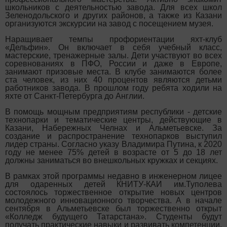
школьников с деятельностью завода. Для всех школ
Зеленодольского и других районов, а также из Казани
организуются экскурсии на завод с посещением музея.
Наращивает темпы профориентации яхт-клуб
«Дельфин». Он включает в себя учебный класс,
мастерские, тренажерные залы. Дети участвуют во всех
соревнованиях в ПФО, России и даже в Европе,
занимают призовые места. В клубе занимаются более
ста человек, из них 40 процентов являются детьми
работников завода. В прошлом году ребята ходили на
яхте от Санкт-Петербурга до Англии.
В помощь мощным предприятиям республики - детские
технопарки и тематические центры, действующие в
Казани, Набережных Челнах и Альметьевске. За
создание и распространение технопарков выступил
лидер страны. Согласно указу Владимира Путина, к 2020
году не менее 75% детей в возрасте от 5 до 18 лет
должны заниматься во внешкольных кружках и секциях.
В рамках этой программы недавно в инженерном лицее
для одаренных детей КНИТУ-КАИ им.Туполева
состоялось торжественное открытие новых центров
молодежного инновационного творчества. А в начале
сентября в Альметьевске был торжественно открыт
«Колледж будущего Татарстана». Студенты будут
получать практические навыки и развивать компетенции,