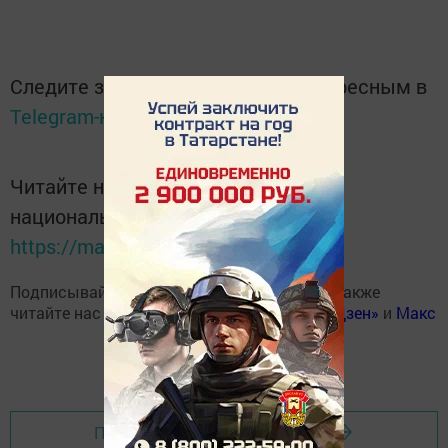
Следите за самым важным и интересным в
Telegram-канале
Татмедиа
Читайте новости Татарстана в
национальном мессенджере MАХ:
https://max.ru/tatmedia
Подписывайтесь на наш
Telegram-канал
, а также
читайте нас
Вконтакте
,
Одноклассниках
,
«Дзен»
и
Макс
Перейти на страницу новости