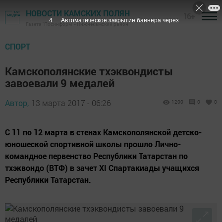
НОВОСТИ КАМСКИХ ПОЛЯН
16+
3
Автоматическое закрытие баннера через
Газета "Посинформ" - Нижнекамский район
СПОРТ
Камскополянские тхэквондисты
завоевали 9 медалей
Автор,
13 марта 2017 - 06:26
1200
0
0
С 11 по 12 марта в стенах Камскополянской детско-
юношеской спортивной школы прошло Лично-
командное первенство Республики Татарстан по
тхэквондо (ВТФ) в зачет XI Спартакиады учащихся
Республики Татарстан.