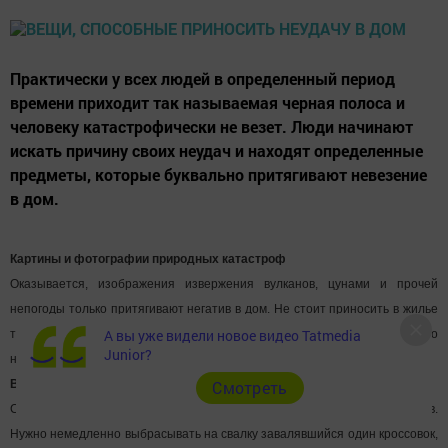
Практически у всех людей в определенный период
времени приходит так называемая черная полоса и
человеку катастрофически не везет. Люди начинают
искать причину своих неудач и находят определенные
предметы, которые буквально притягивают невезение
в дом.
Картины и фотографии природных катастроф
Оказывается, изображения извержения вулканов, цунами и прочей
непогоды только притягивают негатив в дом. Не стоит приносить в жилье
А вы уже видели новое видео Tatmedia
также картины и фотографии дождя, снегопадов и прочего природного
Junior?
ненастья.
Вещи без пары
Cмотреть
Считается, что непарные вещи априори будут притягивать в дом негатив.
Нужно немедленно выбрасывать на свалку завалявшийся один кроссовок,