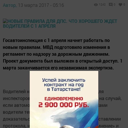
Автор,
13 марта 2017 - 05:16
1242
0
0
Госавтоинспекция с 1 апреля начнет работать по
новым правилам. МВД подготовило изменения в
регламент по надзору за дорожным движением.
Проект документа был выложен в открытый доступ. 1
марта заканчивается его независимая экспертиза.
Водителей на дорогах ждет много нового. Для
инспекторов впервые вводятся инструкции на случай,
если автомобилист пытается дать взятку. Сами
водители теперь могут не соглашаться с
доказательствами сотрудников ДПС при составлении
протокола, например, «поставить их под сомнение» и