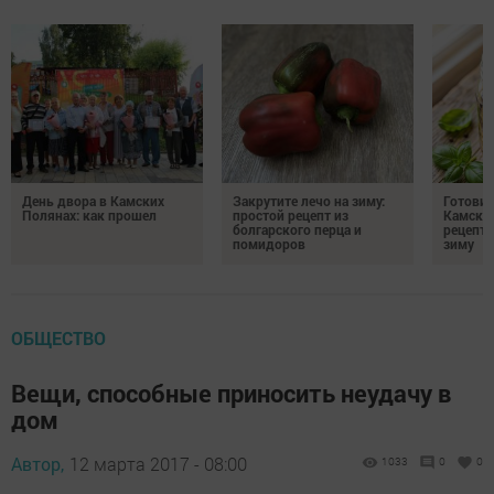
День двора в Камских
Закрутите лечо на зиму:
Готови
Полянах: как прошел
простой рецепт из
Камских
болгарского перца и
рецепты
помидоров
зиму
ОБЩЕСТВО
Вещи, способные приносить неудачу в
дом
Автор,
12 марта 2017 - 08:00
1033
0
0