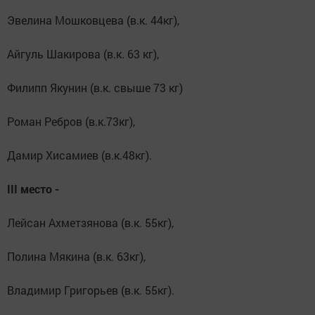
Эвелина Мошковцева (в.к. 44кг),
Айгуль Шакирова (в.к. 63 кг),
Филипп Якунин (в.к. свыше 73 кг)
Роман Ребров (в.к.73кг),
Дамир Хисамиев (в.к.48кг).
III место -
Лейсан Ахметзянова (в.к. 55кг),
Полина Мякина (в.к. 63кг),
Владимир Григорьев (в.к. 55кг).