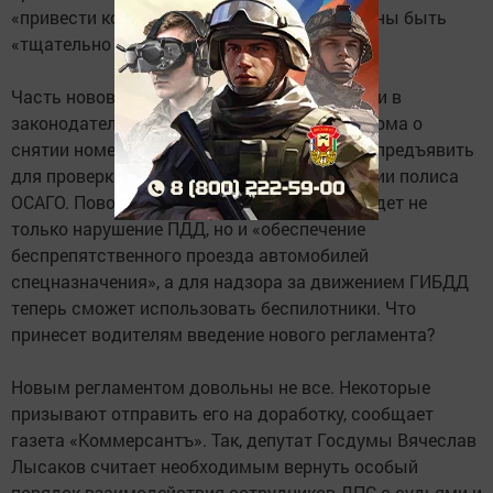
«привести контраргументы», которые должны быть
«тщательно и всесторонне» проверены.
Часть нововведений связана с изменениями в
законодательстве. Так, будет исключена норма о
снятии номеров и добавлена возможность предъявить
для проверки распечатку электронной версии полиса
ОСАГО. Поводом для остановки машины будет не
только нарушение ПДД, но и «обеспечение
беспрепятственного проезда автомобилей
спецназначения», а для надзора за движением ГИБДД
теперь сможет использовать беспилотники. Что
принесет водителям введение нового регламента?
Новым регламентом довольны не все. Некоторые
призывают отправить его на доработку, сообщает
газета «Коммерсантъ». Так, депутат Госдумы Вячеслав
Лысаков считает необходимым вернуть особый
порядок взаимодействия сотрудников ДПС с судьями и