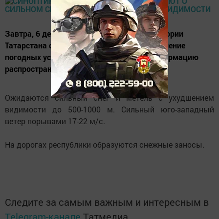
Завтра, 6 декабря, ночью и днем на территории
Татарстана ожидается существенное ухудшение
погодных условий. Соответствующую информацию
распространил Гидрометцентр РТ.
Ожидаются сильный снег и метель с ухудшением
видимости до 500-1000 м. Сильный юго-западный
ветер порывами 17-22 м/с.
На дорогах республики образуются снежные заносы.
Следите за самым важным и интересным в
Telegram-канале
Татмедиа