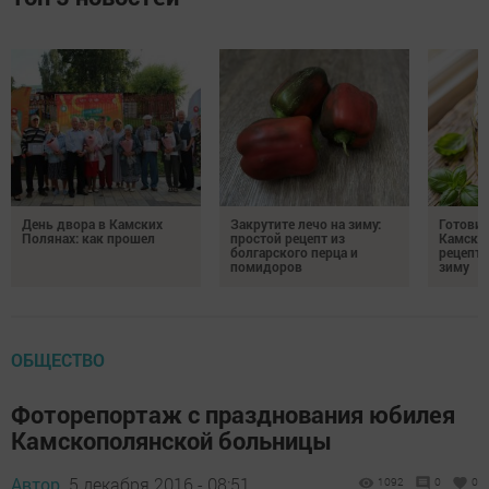
День двора в Камских
Закрутите лечо на зиму:
Готови
Полянах: как прошел
простой рецепт из
Камских
болгарского перца и
рецепты
помидоров
зиму
ОБЩЕСТВО
Фоторепортаж с празднования юбилея
Камскополянской больницы
Автор,
5 декабря 2016 - 08:51
1092
0
0