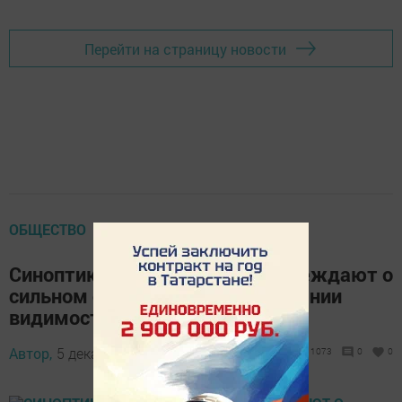
Перейти на страницу новости
ОБЩЕСТВО
Синоптики Татарстана предупреждают о
сильном снеге, метели и ухудшении
видимости
Автор,
5 декабря 2016 - 11:25
1073
0
0