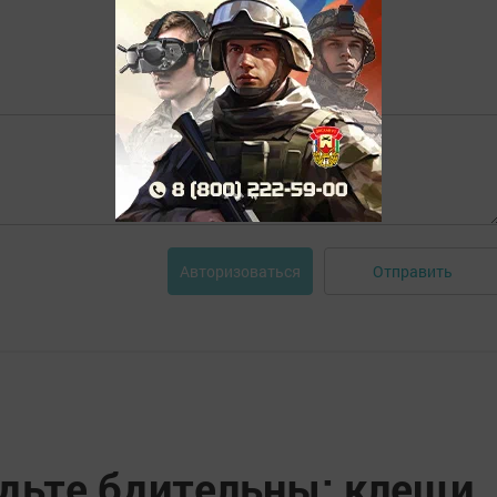
Отправить
Авторизоваться
дьте бдительны: клещи