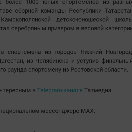
ло более 1000 юных спортсменов из разны
ставе сборной команды Республики Татарста
 Камскополянской детско-юношеской школ
стал серебряным призером в весовой категори
ив спортсмена из городов Нижний Новгород
Дагестан, из Челябинска и уступив финальны
го раунда спортсмену из Ростовской области.
интересным в
Telegram-канале
Татмедиа
в национальном мессенджере MАХ: