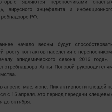
которые являются переносчиками опасны
ь, вирусного энцефалита и инфекционног
требнадзоре РФ.
аннее начало весны будут способствоват
, росту контактов населения с переносчиком
чалу эпидемического сезона 2016 года», 
оспотребнадзора Анны Поповой руководителя
омства.
 апреле, мае, июне. Пик активности клещей п
ся с 15 апреля, это период передачи клещевы
я до октября.