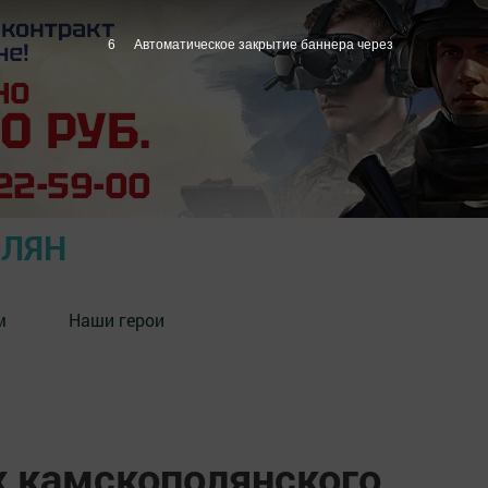
5
Автоматическое закрытие баннера через
ОЛЯН
м
Наши герои
х камскополянского