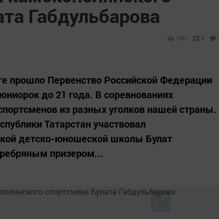
ата Габдульбарова
1327
0
буге прошло Первенство Российской Федерации
юниорок до 21 года. В соревнованиях
спортсменов из разных уголков нашей страны.
спублики Татарстан участвовал
ской детско-юношеской школы Булат
еребряным призером...