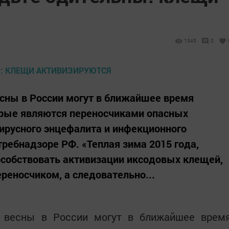
я
1345
0
есны в России могут в ближайшее время
орые являются переносчиками опасных
вирусного энцефалита и инфекционного
требнадзоре РФ. «Теплая зима 2015 года,
особствовать активизации иксодовых клещей,
ереносчиком, а следовательно...
й весны в России могут в ближайшее врем