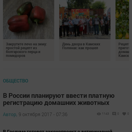
Закрутите лечо на зиму:
День двора в Камских
Рецепты
простой рецепт из
Полянах: как прошел
пригото
болгарского перца и
домашн
помидоров
Камски
ОБЩЕСТВО
В России планируют ввести платную
регистрацию домашних животных
Автор,
9 октября 2017 - 07:36
1143
0
0
В Госдуме готовят законопроект о ветеринарной