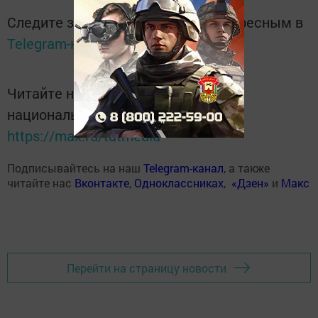
Следите за самым важным и интересным в
Telegram-канале
Татмедиа
Читайте новости Татарстана в
национальном мессенджере MАХ:
https://max.ru/tatmedia
Подписывайтесь на наш
Telegram-канал
, а также
читайте нас
Вконтакте
,
Одноклассниках
,
«Дзен»
и
Макс
Перейти на страницу новости