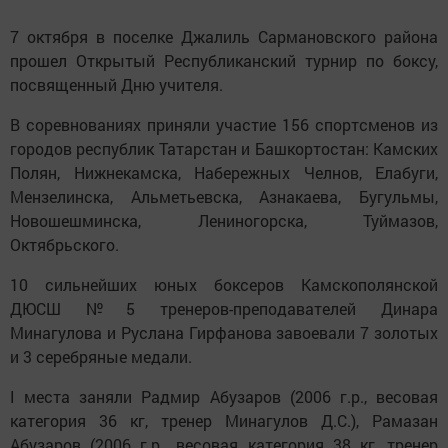
7 октября в поселке Джалиль Сармановского района
прошел Открытый Республиканский турнир по боксу,
посвященный Дню учителя.
В соревнованиях приняли участие 156 спортсменов из
городов республик Татарстан и Башкортостан: Камских
Полян, Нижнекамска, Набережных Челнов, Елабуги,
Мензелинска, Альметьевска, Азнакаева, Бугульмы,
Новошешминска, Лениногорска, Туймазов,
Октябрьского.
10 сильнейших юных боксеров Камскополянской
ДЮСШ №5 тренеров-преподавателей Динара
Минагулова и Руслана Гирфанова завоевали 7 золотых
и 3 серебряные медали.
I места заняли Радмир Абузаров (2006 г.р., весовая
категория 36 кг, тренер Минагулов Д.С.), Рамазан
Абузаров (2006 г.р., весовая категория 38 кг, тренер