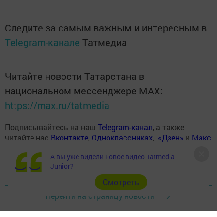
Следите за самым важным и интересным в
Telegram-канале
Татмедиа
Читайте новости Татарстана в
национальном мессенджере MАХ:
https://max.ru/tatmedia
Подписывайтесь на наш
Telegram-канал
, а также
читайте нас
Вконтакте
,
Одноклассниках
,
«Дзен»
и
Макс
А вы уже видели новое видео Tatmedia
Junior?
Cмотреть
Перейти на страницу новости