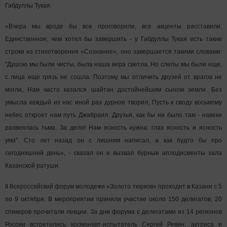
Габдуллы Тукая.
«Вчера мы вроде бы все проговорили, все акценты расставили.
Единственное, чем хотел бы завершить - у Габдуллы Тукая есть такие
строки из стихотворения «Сознание», оно завершается такими словами:
"Душою мы были чисты, была наша вера светла, Но слепы мы были еще,
с лица еще грязь не сошла. Поэтому мы отличить друзей от врагов не
могли, Нам часто казался шайтан достойнейшим сыном земли. Без
умысла каждый из нас иной раз дурное творил, Пусть к своду восьмому
небес откроет нам путь Джабраил. Друзья, как бы ни было там - навеки
развеялась тьма. За дело! Нам ясность нужна: глаз ясность и ясность
ума". Сто лет назад он с лишним написал, а как будто бы про
сегодняшний день», - сказал он и вызвал бурные аплодисменты зала
Казанской ратуши.
II Всероссийский форум молодежи «Золото тюрков» проходит в Казани с 5
по 9 октября. В мероприятии приняли участие около 150 делегатов, 20
спикеров прочитали лекции. За дни форума с делегатами из 14 регионов
России встретились космонавт-испытатель Сергей Ревин, актриса и