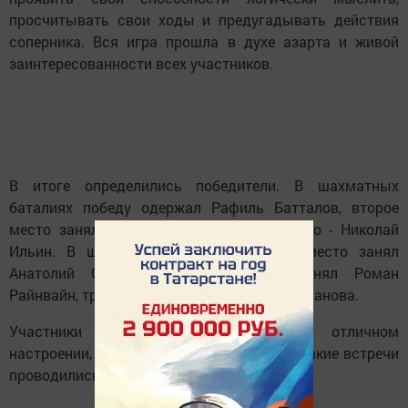
просчитывать свои ходы и предугадывать действия
соперника. Вся игра прошла в духе азарта и живой
заинтересованности всех участников.
В итоге определились победители. В шахматных
баталиях победу одержал Рафиль Батталов, второе
место занял Мисхат Нуриев, третье место - Николай
Ильин. В шашечном поединке первое место занял
Анатолий Старовойтенко, 2 место занял Роман
Райнвайн, третье место заняла Гульнур Усманова.
Участники турнира покинули зал в отличном
настроении, высказав пожелание, чтобы такие встречи
проводились как можно чаще.