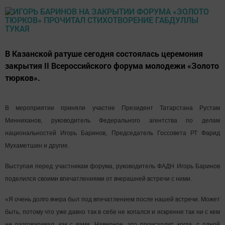
В Казанской ратуше сегодня состоялась церемония
закрытия II Всероссийского форума молодежи «Золото
тюрков».
В мероприятии приняли участие Президент Татарстана Рустам
Минниханов, руководитель Федерального агентства по делам
национальностей Игорь Баринов, Председатель Госсовета РТ Фарид
Мухаметшин и другие.
Выступая перед участникам форума, руководитель ФАДН Игорь Баринов
поделился своими впечатлениями от вчерашней встречи с ними.
«Я очень долго вчера был под впечатлением после нашей встречи. Может
быть, потому что уже давно так в себе не копался и искренне так ни с кем
не разговаривал, как с вами. Наверное, это происходит, когда, с одной