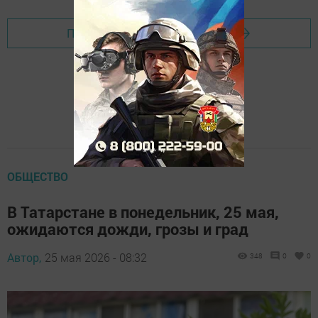
Перейти на страницу новости
ОБЩЕСТВО
В Татарстане в понедельник, 25 мая,
ожидаются дожди, грозы и град
Автор,
25 мая 2026 - 08:32
348
0
0