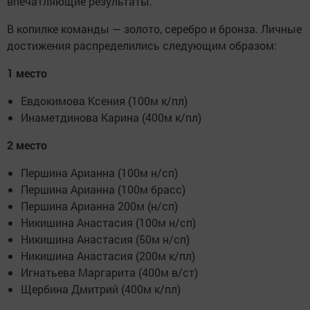
впечатляющие результаты.
В копилке команды — золото, серебро и бронза. Личные
достижения распределились следующим образом:
1 место
Евдокимова Ксения (100м к/пл)
Инаметдинова Карина (400м к/пл)
2 место
Першина Арианна (100м н/сп)
Першина Арианна (100м брасс)
Першина Арианна 200м (н/сп)
Никишина Анастасия (100м н/сп)
Никишина Анастасия (50м н/сп)
Никишина Анастасия (200м к/пл)
Игнатьева Маргарита (400м в/ст)
Щербина Дмитрий (400м к/пл)