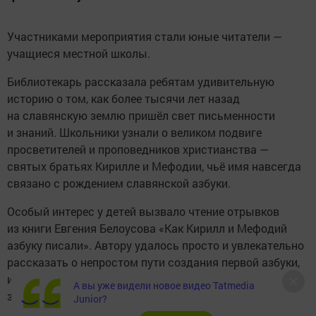
Участниками мероприятия стали юные читатели —
учащиеся местной школы.
Библиотекарь рассказала ребятам удивительную
историю о том, как более тысячи лет назад
на славянскую землю пришёл свет письменности
и знаний. Школьники узнали о великом подвиге
просветителей и проповедников христианства —
святых братьях Кирилле и Мефодии, чьё имя навсегда
связано с рождением славянской азбуки.
Особый интерес у детей вызвало чтение отрывков
из книги Евгения Белоусова «Как Кирилл и Мефодий
азбуку писали». Автору удалось просто и увлекательно
рассказать о непростом пути создания первой азбуки,
и юные слушатели с большим вниманием следили
А вы уже видели новое видео Tatmedia
за сюжетом.
Junior?