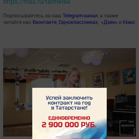
https://max.ru/tatmedia
Подписывайтесь на наш
Telegram-канал
, а также
читайте нас
Вконтакте
,
Одноклассниках
,
«Дзен»
и
Макс