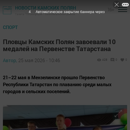
НОВОСТИ КАМСКИХ ПОЛЯН
16+
3
Автоматическое закрытие баннера через
Газета "Посинформ" - Нижнекамский район
СПОРТ
Пловцы Камских Полян завоевали 10
медалей на Первенстве Татарстана
Автор,
25 мая 2026 - 10:46
428
0
0
21–22 мая в Мензелинске прошло Первенство
Республики Татарстан по плаванию среди малых
городов и сельских поселений.