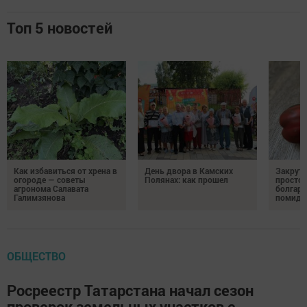
Топ 5 новостей
Как избавиться от хрена в
День двора в Камских
Закрути
огороде — советы
Полянах: как прошел
простой
агронома Салавата
болгарс
Галимзянова
помидо
ОБЩЕСТВО
Росреестр Татарстана начал сезон
проверок земельных участков с