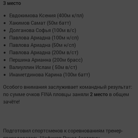
3 место
Евдокимова Ксения (400м к/пл)
Хакимов Самат (50м батт)
Долганова Софья (100м в/с)
Павлова Ариадна (100м н/сп)
Павлова Ариадна (50м н/сп)
Павлова Ариадна (200м в/ст)
Першина Арианна (200м брасс)
Валиуллин Ислам ( 50м в/ст)
Инаметдинова Карина (100м батт)
Особого внимания заслуживает командный результат:
по сумме очков FINA пловцы заняли
2 место
в общем
зачёте!
Подготовил спортсменов к соревнованиям тренер-
преподаватель Шафиков Ринат Ахатович.