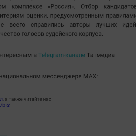
ом комплексе «Россия». Отбор кандидато
ритериям оценки, предусмотренным правилам
ее всего справились авторы лучших идей
ество голосов судейского корпуса.
интересным в
Telegram-канале
Татмедиа
в национальном мессенджере MАХ:
ал
, а также читайте нас
Макс