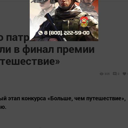
о патриотических
и в финал премии
утешествие»
305
0
й этап конкурса «Больше, чем путешествие»,
ью.