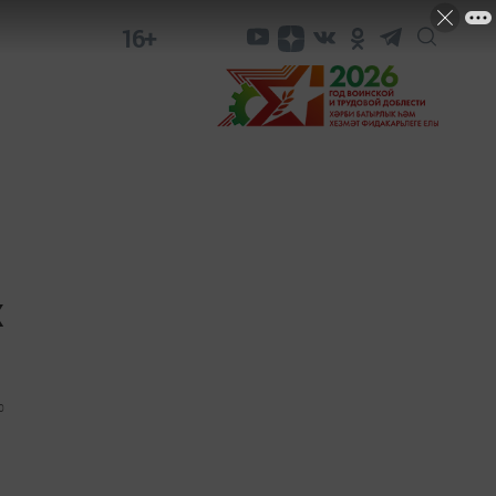
16+
х
0