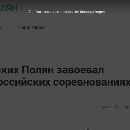
ОЛЯН
7
Автоматическое закрытие баннера через
м
Наши герои
ких Полян завоевал
оссийских соревнования
396
0