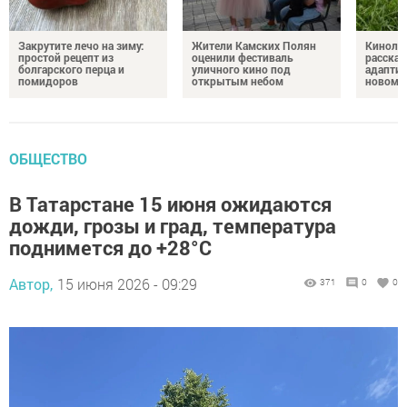
Закрутите лечо на зиму:
Жители Камских Полян
Кинолог
простой рецепт из
оценили фестиваль
рассказ
болгарского перца и
уличного кино под
адаптир
помидоров
открытым небом
новому
ОБЩЕСТВО
В Татарстане 15 июня ожидаются
дожди, грозы и град, температура
поднимется до +28°C
Автор,
15 июня 2026 - 09:29
371
0
0