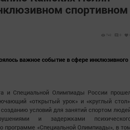
инклюзивном спортивном
742
0
оялось важное событие в сфере инклюзивного
та и Специальной Олимпиады России проше
лючающий «открытый урок» и «круглый стол»
созданию условий для занятий спортом люде
рушениями и задержками психическог
по программе «Специальной Олимпиады», в то