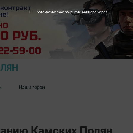
5
Автоматическое закрытие баннера через
ОЛЯН
м
Наши герои
ванию Камских Полян