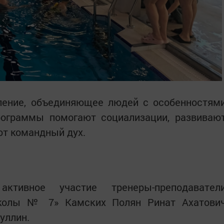
ление, объединяющее людей с особенностям
программы помогают социализации, развиваю
ют командный дух.
ктивное участие тренеры-преподавател
школы № 7» Камских Полян Ринат Ахатови
уллин.