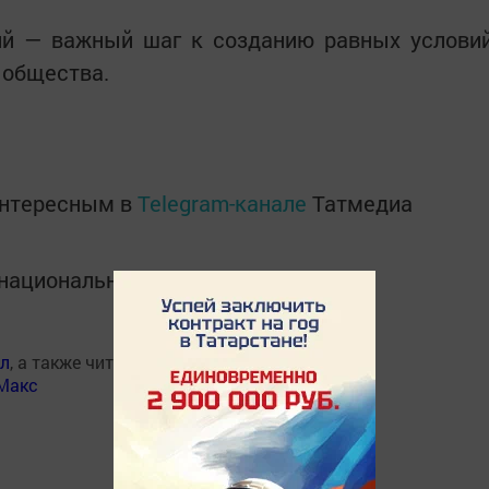
ий — важный шаг к созданию равных услови
 общества.
интересным в
Telegram-канале
Татмедиа
в национальном мессенджере MАХ:
ал
, а также читайте нас
Макс