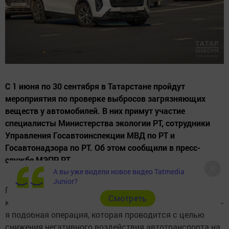
С 1 июня по 30 сентября в Татарстане пройдут
мероприятия по проверке выбросов загрязняющих
веществ у автомобилей. В них примут участие
специалисты Министерства экологии РТ, сотрудники
Управления Госавтоинспекции МВД по РТ и
Госавтонадзора по РТ. Об этом сообщили в пресс-
службе МЭПР РТ.
А вы уже видели новое видео Tatmedia
Junior?
Проверки затронут основные автомагистрали и
Cмотреть
контрольно-пропускные пункты республики. Это уже 44-
я подобная операция, которая проводится с целью
снижения негативного воздействия автотранспорта на