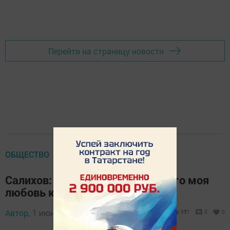
Перейти на страницу новости
ОБЩЕСТВО
Салихов: Казанский Кремль — это моя
любовь к Татарстану
Автор,
1 июня 2026 - 17:01
351
0
0