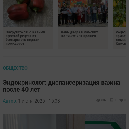
Закрутите лечо на зиму:
День двора в Камских
Рецепты
простой рецепт из
Полянах: как прошел
пригото
болгарского перца и
домашн
помидоров
Камски
ОБЩЕСТВО
Эндокринолог: диспансеризация важна
после 40 лет
Автор,
1 июня 2026 - 16:33
337
0
0