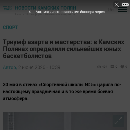
НОВОСТИ КАМСКИХ ПОЛЯН
16+
3
Автоматическое закрытие баннера через
Газета "Посинформ" - Нижнекамский район
СПОРТ
Триумф азарта и мастерства: в Камских
Полянах определили сильнейших юных
баскетболистов
Автор,
2 июня 2026 - 10:39
404
0
0
30 мая в стенах «Спортивной школы № 5» царила по-
настоящему праздничная и в то же время боевая
атмосфера.