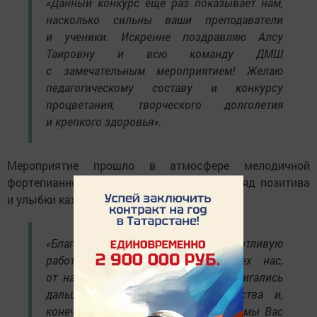
«Данный конкурс еще раз показывает нам,
насколько сильны ваши преподаватели
и ученики. Искренне поздравляю Алсу
Таировну и всю команду ДМШ
с замечательным мероприятием! Желаю
педагогическому составу и конкурсу
процветания, творческого долголетия
и крепкого здоровья».
Мероприятие прошло в атмосфере мелодичной
фортепианной музыки, что прибавило заряд позитива
и улыбки каждому.
«Благодарим Вас за вашу кропотливую
работу, и хочу пожелать от всех нас,
от нашего коллектива, чтобы вы двигались
дальше, прекрасного вам творчества и,
конечно же, приезжайте к нам еще, мы Вас