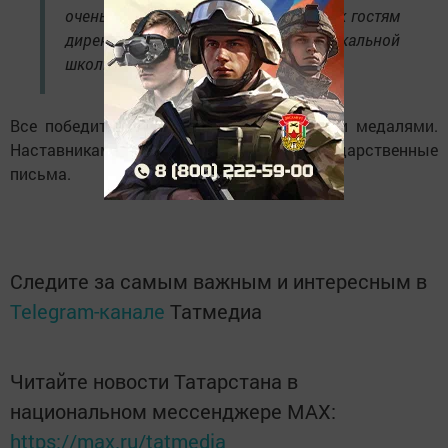
очень любим и ждем», — обратилась к гостям
директор Камско-Полянской музыкальной
школы Алсу Таировна Смакова.
Все победители награждены дипломами и медалями.
Наставникам также вручили благодарственные
письма.
Следите за самым важным и интересным в
Telegram-канале
Татмедиа
Читайте новости Татарстана в
национальном мессенджере MАХ:
https://max.ru/tatmedia