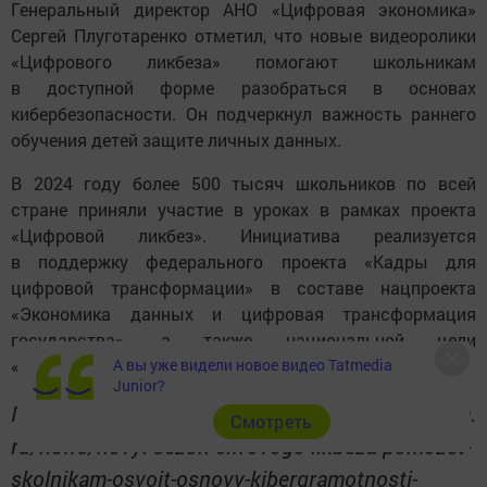
Генеральный директор АНО «Цифровая экономика»
Сергей Плуготаренко отметил, что новые видеоролики
«Цифрового ликбеза» помогают школьникам
в доступной форме разобраться в основах
кибербезопасности. Он подчеркнул важность раннего
обучения детей защите личных данных.
В 2024 году более 500 тысяч школьников по всей
стране приняли участие в уроках в рамках проекта
«Цифровой ликбез». Инициатива реализуется
в поддержку федерального проекта «Кадры для
цифровой трансформации» в составе нацпроекта
«Экономика данных и цифровая трансформация
государства», а также национальной цели
А вы уже видели новое видео Tatmedia
«Технологическое лидерство».
Junior?
Подробнее: https://www. tatar-inform.
Cмотреть
ru/news/novyi-sezon-cifrovogo-likbeza-pomozet-
skolnikam-osvoit-osnovy-kibergramotnosti-