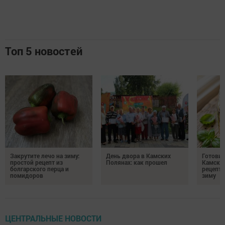
Топ 5 новостей
Закрутите лечо на зиму:
День двора в Камских
Готови
простой рецепт из
Полянах: как прошел
Камских
болгарского перца и
рецепты
помидоров
зиму
ЦЕНТРАЛЬНЫЕ НОВОСТИ