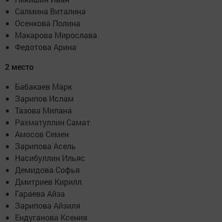
Салмина Виталина
Осенкова Полина
Макарова Мирослава
Федотова Арина
2 место
Бабакаев Марк
Зарипов Ислам
Тазова Милана
Рахматуллин Самат
Амосов Семен
Зарипова Асель
Насибуллин Ильяс
Демидова Софья
Дмитриев Кирилл
Гараева Айза
Зарипова Айзиля
Ендуганова Ксения