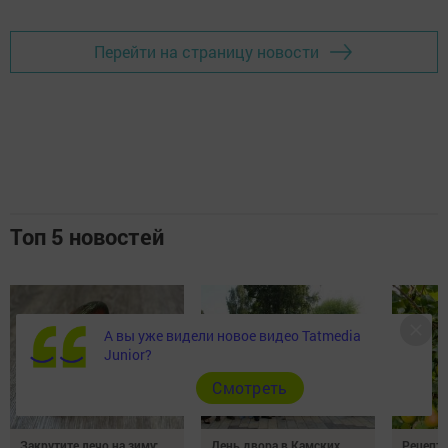
Перейти на страницу новости
Топ 5 новостей
А вы уже видели новое видео Tatmedia
Junior?
Cмотреть
Закрутите лечо на зиму:
День двора в Камских
Рецепты