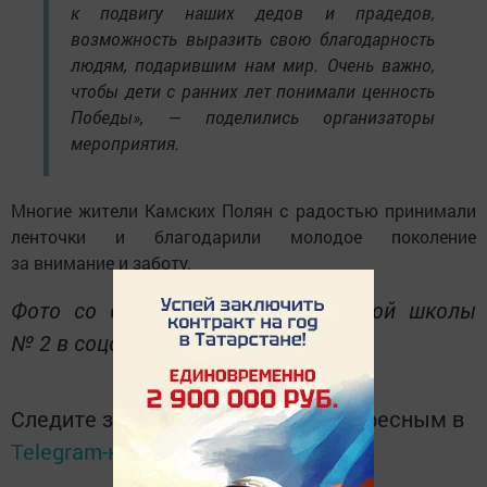
к подвигу наших дедов и прадедов,
возможность выразить свою благодарность
людям, подарившим нам мир. Очень важно,
чтобы дети с ранних лет понимали ценность
Победы», — поделились организаторы
мероприятия.
Многие жители Камских Полян с радостью принимали
ленточки и благодарили молодое поколение
за внимание и заботу.
Фото со страницы Камскополянской школы
№ 2 в соцсети.
Следите за самым важным и интересным в
Telegram-канале
Татмедиа