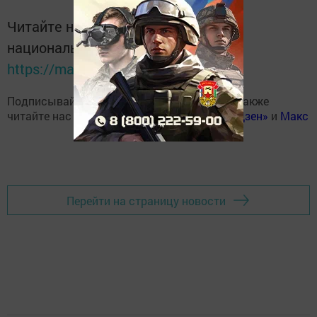
Читайте новости Татарстана в
национальном мессенджере MАХ:
https://max.ru/tatmedia
Подписывайтесь на наш
Telegram-канал
, а также
читайте нас
Вконтакте
,
Одноклассниках
,
«Дзен»
и
Макс
Перейти на страницу новости