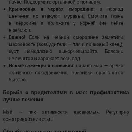
почке. Подкормите органикой с поливом.
Крыжовник и черная смородина:
в период
цветения их атакуют муравьи. Смочите ткань
в керосине и положите у корней (не лейте
в землю!).
Важно
! Если на черной смородине заметили
махровость (возбудители — тля и почковый клещ),
куст немедленно выкорчевывайте. Болезнь
не лечится и заражает весь сад.
Новые саженцы и прививки:
начало мая — время
активного сокодвижения, прививки срастаются
быстро.
Борьба с вредителями в мае: профилактика
лучше лечения
Май — пик активности насекомых. Регулярно
осматривайте листья!
Обработка сада от вредителей