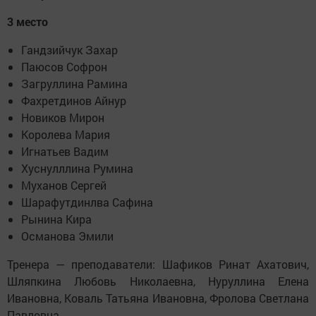
3 место
Гандзийчук Захар
Паюсов Софрон
Загруллина Рамина
Фахретдинов Айнур
Новиков Мирон
Королева Мария
Игнатьев Вадим
Хуснулллина Румина
Муханов Сергей
Шарафутдинлва Сафина
Рынина Кира
Османова Эмили
Тренера — преподаватели: Шафиков Ринат Ахатович,
Шляпкина Любовь Николаевна, Нуруллина Елена
Ивановна, Коваль Татьяна Ивановна, Фролова Светлана
Павловна.