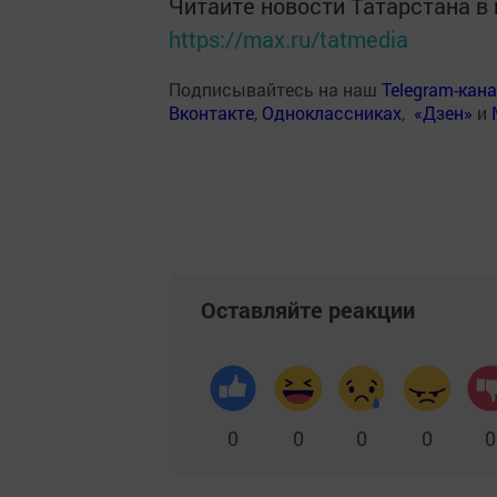
Читайте новости Татарстана 
https://max.ru/tatmedia
Подписывайтесь на наш
Telegram-кан
Вконтакте
,
Одноклассниках
,
«Дзен»
и
Оставляйте реакции
0
0
0
0
0