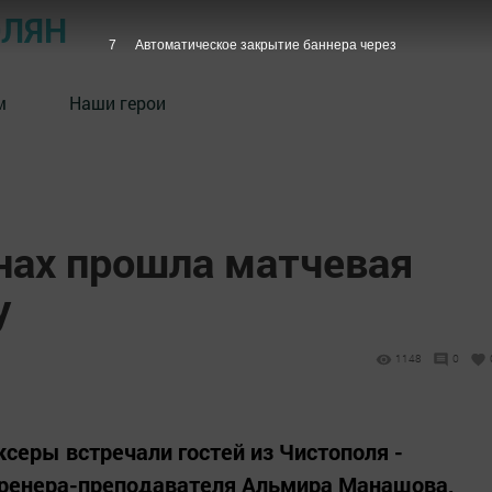
ОЛЯН
7
Автоматическое закрытие баннера через
м
Наши герои
нах прошла матчевая
у
1148
0
серы встречали гостей из Чистополя -
 тренера-преподавателя Альмира Манашова,