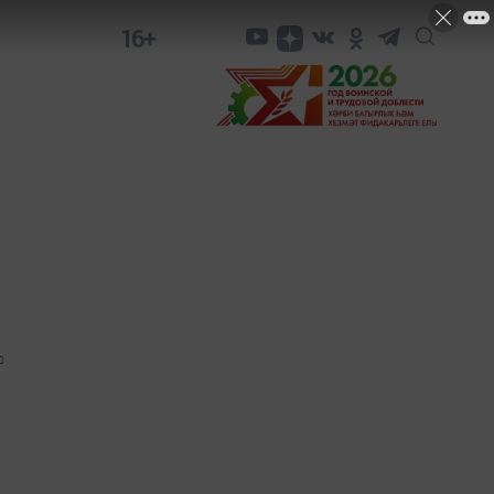
16+
0