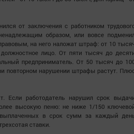
онился от заключения с работником трудовог
 ненадлежащим образом, или вовсе подмени
правовым, на него наложат штраф: от 10 тыся
 должностное лицо. От пяти тысяч до десят
альный предприниматель. От 50 тысяч до 10
При повторном нарушении штрафы растут. Плю
т. Если работодатель нарушил срок выдач
более высокую пеню: не ниже 1/150 ключево
 выплаченных в срок сумм за каждый ден
трехсотая ставки.