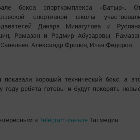
але бокса спорткомплекса «Батыр». О
ношеской спортивной школы участвовал
подавателей Динара Минагулова и Руслан
шин, Рамазан и Радмир Абузаровы, Рамаза
 Савельев, Александр Фролов, Илья Федоров.
 показали хороший технический бокс, а эт
у году ребята готовы и будут покорять новы
интересным в
Telegram-канале
Татмедиа