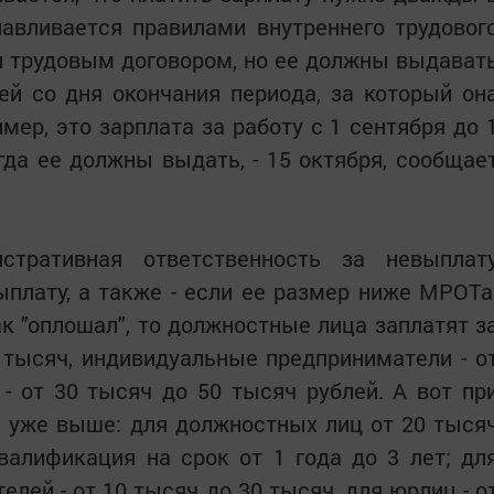
навливается правилами внутреннего трудовог
и трудовым договором, но ее должны выдават
ей со дня окончания периода, за который он
имер, это зарплата за работу с 1 сентября до 
огда ее должны выдать, - 15 октября, сообщае
истративная ответственность за невыплат
плату, а также - если ее размер ниже МРОТа
к "оплошал", то должностные лица заплатят з
 тысяч, индивидуальные предприниматели - о
- от 30 тысяч до 50 тысяч рублей. А вот пр
" уже выше: для должностных лиц от 20 тыся
валификация на срок от 1 года до 3 лет; дл
лей - от 10 тысяч до 30 тысяч, для юрлиц - о