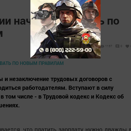
ии начнут выдавать по
м
1157
0
ы и незаключение трудовых договоров с
одиться работодателям. Вступают в силу
в том числе - в Трудовой кодекс и Кодекс об
шениях.
ивается, что платить зарплату нужно дважды 