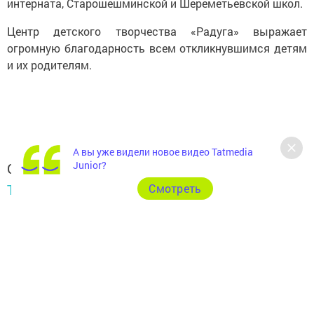
интерната, Старошешминской и Шереметьевской школ.
Центр детского творчества «Радуга» выражает
огромную благодарность всем откликнувшимся детям
и их родителям.
А вы уже видели новое видео Tatmedia
Junior?
Следите за самым важным и интересным в
Telegram-канале
Татмедиа
Cмотреть
Читайте новости Татарстана в
национальном мессенджере MАХ:
https://max.ru/tatmedia
Подписывайтесь на наш
Telegram-канал
, а также