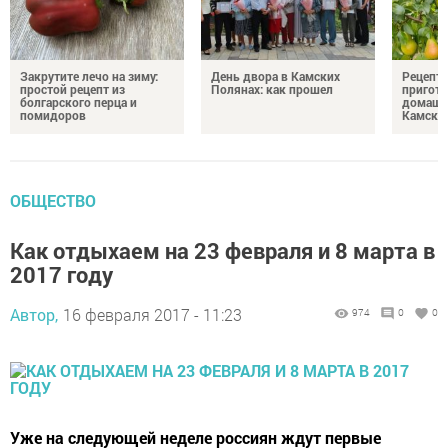
Закрутите лечо на зиму:
День двора в Камских
Рецепты
простой рецепт из
Полянах: как прошел
пригото
болгарского перца и
домашн
помидоров
Камски
ОБЩЕСТВО
Как отдыхаем на 23 февраля и 8 марта в
2017 году
Автор,
16 февраля 2017 - 11:23
974
0
0
Уже на следующей неделе россиян ждут первые