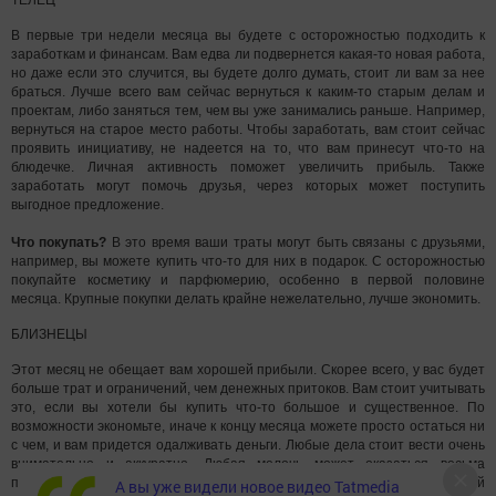
ТЕЛЕЦ
В первые три недели месяца вы будете с осторожностью подходить к
заработкам и финансам. Вам едва ли подвернется какая-то новая работа,
но даже если это случится, вы будете долго думать, стоит ли вам за нее
браться. Лучше всего вам сейчас вернуться к каким-то старым делам и
проектам, либо заняться тем, чем вы уже занимались раньше. Например,
вернуться на старое место работы. Чтобы заработать, вам стоит сейчас
проявить инициативу, не надеется на то, что вам принесут что-то на
блюдечке. Личная активность поможет увеличить прибыль. Также
заработать могут помочь друзья, через которых может поступить
выгодное предложение.
Что покупать?
В это время ваши траты могут быть связаны с друзьями,
например, вы можете купить что-то для них в подарок. С осторожностью
покупайте косметику и парфюмерию, особенно в первой половине
месяца. Крупные покупки делать крайне нежелательно, лучше экономить.
БЛИЗНЕЦЫ
Этот месяц не обещает вам хорошей прибыли. Скорее всего, у вас будет
больше трат и ограничений, чем денежных притоков. Вам стоит учитывать
это, если вы хотели бы купить что-то большое и существенное. По
возможности экономьте, иначе к концу месяца можете просто остаться ни
с чем, и вам придется одалживать деньги. Любые дела стоит вести очень
внимательно и аккуратно. Любая мелочь может оказаться весьма
проблемной. Например, ошибка в документе или не вовремя сданный
А вы уже видели новое видео Tatmedia