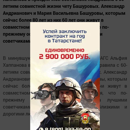
летием совместной жизни чету Башуровых. Александр
Андрианович и Мария Васильевна Башуровы, которым
сейчас более 80 лет из них 60 лет они живут в
совместном браке. Супруги признаются, что по-
прежнему остаются друг для друга лучшими
советчиками, помощниками, самыми...
В минувшую пятницу начальник отдела ЗАГС Альфия
Хаппанова в праздничной обстановке поздравила с 60-
летием совместной жизни чету Башуровых. Александр
Андрианович и Мария Васильевна Башуровы, которым
сейчас более 80 лет из них 60 лет они живут в
совместном браке. Супруги признаются, что по-
прежнему остаются друг для друга лучшими
советчиками, помощниками, самыми близкими и
дорогими людьми.