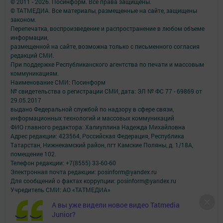
© 2011 - 2026. Посинформ. Все права защищены.
© ТАТМЕДИА. Все материалы, размещенные на сайте, защищены
законом.
Перепечатка, воспроизведение и распространение в любом объеме
информации,
размещенной на сайте, возможна только с письменного согласия
редакций СМИ.
При поддержке Республиканского агентства по печати и массовым
коммуникациям.
Наименование СМИ: Посинформ
№ свидетельства о регистрации СМИ, дата: ЭЛ № ФС 77 - 69869 от
29.05.2017
выдано Федеральной службой по надзору в сфере связи,
информационных технологий и массовых коммуникаций
ФИО главного редактора: Халиуллина Надежда Михайловна
Адрес редакции: 423564, Российская Федерация, Республика
Татарстан, Нижнекамский район, пгт Камские Поляны, д. 1/18А,
помещение 102.
Телефон редакции: +7(8555) 33-60-60
Электронная почта редакции: posinform@yandex.ru
Для сообщений о фактах коррупции: posinform@yandex.ru
Учредитель СМИ: АО «ТАТМЕДИА»
А вы уже видели новое видео Tatmedia
Антикоррупционная политика
Junior?
АО «ТАТМЕДИА» использует «cookie»
для персонализации сервисов и