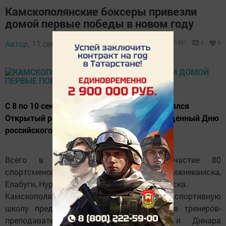
Камскополянские боксеры привезли
домой первые победы в новом году
Автор,
11 сентября 2017 - 07:41
1301
0
0
С 8 по 10 сентября в Новошешминске состоялся
Открытый республиканский турнир, посвященный Дню
российского бокса.
Всего в соревнованиях приняли участие 80
спортсменов из Набережных Челнов, Нижнекамска,
Елабуги, Нурлата, Красного Ключа, Ульяновска.
Камскополянскую детско-юношескую спортивную
школу представляли семь воспитанников тренеров-
преподавателей Руслана Гирфанова и Динара