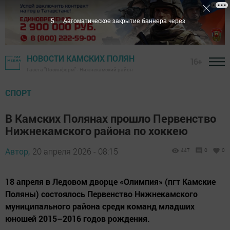
4
Автоматическое закрытие баннера через
НОВОСТИ КАМСКИХ ПОЛЯН
16+
Газета "Посинформ" - Нижнекамский район
СПОРТ
В Камских Полянах прошло Первенство
Нижнекамского района по хоккею
Автор,
20 апреля 2026 - 08:15
447
0
0
18 апреля в Ледовом дворце «Олимпия» (пгт Камские
Поляны) состоялось Первенство Нижнекамского
муниципального района среди команд младших
юношей 2015–2016 годов рождения.