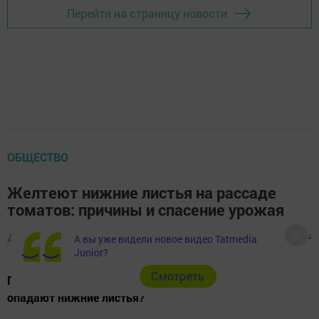
Перейти на страницу новости
ОБЩЕСТВО
Желтеют нижние листья на рассаде
томатов: причины и спасение урожая
Автор,
18 апреля 2026 - 10:08
2939
0
4
А вы уже видели новое видео Tatmedia
Junior?
Cмотреть
Почему желтеет рассада помидоров и что делать, если
опадают нижние листья?