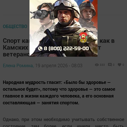
ОБЩЕСТВО
Спорт как основа реабилитации: как в
Камских Полянах поддерживают
ветеранов СВО
Елена Ромина,
19 апреля 2026 - 08:03
333
0
0
Народная мудрость гласит: «Было бы здоровье —
остальное будет», потому что здоровье — это самое
главное в жизни каждого человека, а его основная
составляющая — занятия спортом.
Однако, при этом необходимо учитывать собственное
состояние, тем более, если имели место быть