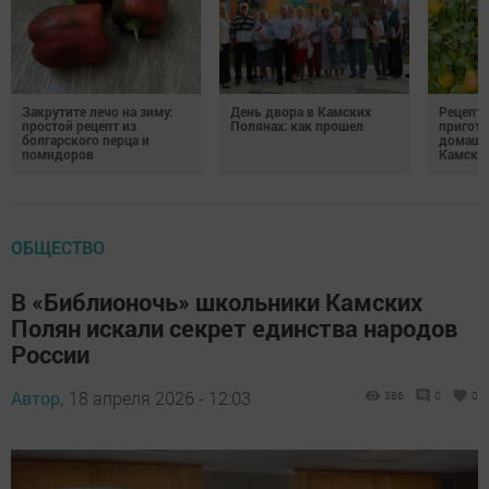
Закрутите лечо на зиму:
День двора в Камских
Рецепты
простой рецепт из
Полянах: как прошел
пригото
болгарского перца и
домашн
помидоров
Камски
ОБЩЕСТВО
В «Библионочь» школьники Камских
Полян искали секрет единства народов
России
Автор,
18 апреля 2026 - 12:03
386
0
0