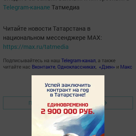
Telegram-канале
Татмедиа
Читайте новости Татарстана в
национальном мессенджере MАХ:
https://max.ru/tatmedia
Подписывайтесь на наш
Telegram-канал
, а также
читайте нас
Вконтакте
,
Одноклассниках
,
«Дзен»
и
Макс
Перейти на страницу новости