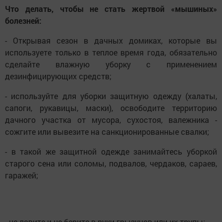
Что делать, чтобы не стать жертвой «мышиных»
болезней:
- Открывая сезон в дачных домиках, которые вы
используете только в теплое время года, обязательно
сделайте влажную уборку с применением
дезинфицирующих средств;
- используйте для уборки защитную одежду (халаты,
сапоги, рукавицы, маски), освободите территорию
дачного участка от мусора, сухостоя, валежника -
сожгите или вывезите на санкционированные свалки;
- в такой же защитной одежде занимайтесь уборкой
старого сена или соломы, подвалов, чердаков, сараев,
гаражей;
- не ловите и не берите в руки грызунов или их трупы;