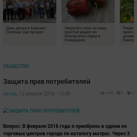
День двора в Камских
Закрутите лечо на зиму:
Рецепты
Полянах: как прошел
простой рецепт из
пригото
болгарского перца и
домашн
помидоров
Камски
ОБЩЕСТВО
Защита прав потребителей
Автор,
12 апреля 2016 - 10:08
1195
0
0
Вопрос: В феврале 2016 года я приобрела в одном из
торговых центров города по каталогу матрас. Через 3