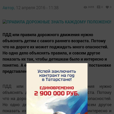
Автор,
12 апреля 2016 - 11:38
3055
0
0
ПДД или правила дорожного движения нужно
объяснять детям с самого раннего возраста. Потому
что на дороге их может поджидать много опасностей.
Но одно дело объяснять правила, и совсем другое
показать их так, чтобы детишкам было и интересно и
понятно. А если дети сами примут участие в постановке
представления, то правила...
ПДД или правила дорожного движения нужно
объяснять детям с самого раннего возраста. Потому
что на дороге их может поджидать много опасностей.
Но одно дело объяснять правила, и совсем другое
показать их так, чтобы детишкам было и интересно и