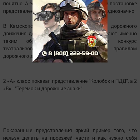
понятно. А если дети сами примут участие в постановке
представления, то правила запомнятся им однозначно.
В Камскополянской школе №2 правила дорожного
движения дети начальных классов усваивают именно
таким образом. В школе прошел конкурс
театрализованных представлений по правилам
дорожного движения.
2 «А» класс показал представление "Колобок и ПДД", а 2
«В» - "Теремок и дорожные знаки".
Показанные представления яркий пример того, что
нельзя делать на проезжей части и как нужно себя