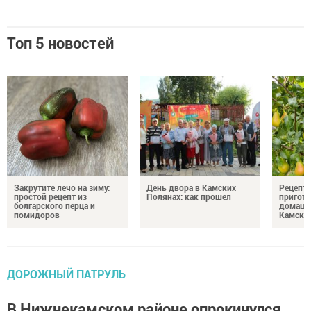
Топ 5 новостей
Закрутите лечо на зиму:
День двора в Камских
Рецепты
простой рецепт из
Полянах: как прошел
пригото
болгарского перца и
домашн
помидоров
Камски
ДОРОЖНЫЙ ПАТРУЛЬ
В Нижнекамском районе опрокинулся