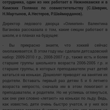
сотрудника, один из них работает в Нижнекамске и в
Камских Полянах по совместительству (С.Шиврин,
Н.Мартынов, А.Нестеров, Р.Шаймарданов).
Директор ледового дворца «Олимпия» Валентина
Ваганова рассказала о том, какие секции работают в
школе, и о планах на будущее:
- Вы прекрасно знаете, что хоккей сейчас
омолаживается. В этом году мы сделали детсадовский
набор: 2009-2010 г.р., 2008-2007 г.р., также есть и более
старшие группы школьного возраста 2006-2005 г.р. и
старшие группы, в которых преподаватели учат детей
кататься на коньках. Дошколят приводят на занятия их
родители. Вставать первый раз детям 5 и 6 летнего
возраста непросто, сначала им в этом помогают и
преподаватели, и родители. Но не успеешь оглянуться,
как они уже словно «летают» на коньках по льду. Ведь,
как известно, дети очень быстро учатся, и у них все
получается гораздо быстрее, чем у тех, кто встает на