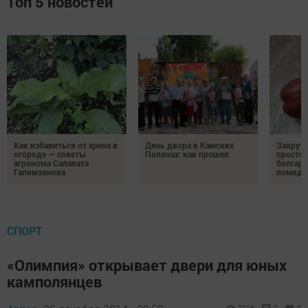
Топ 5 новостей
Как избавиться от хрена в
День двора в Камских
Закрути
огороде — советы
Полянах: как прошел
простой
агронома Салавата
болгарс
Галимзянова
помидо
СПОРТ
«Олимпия» открывает двери для юных
камполянцев
2016
0
0