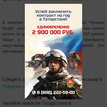
В Камских Полянах на территории рынка "Чулман-
Базар" начал работу елочный базар. Елочки можно
купить по цене от 200 рублей, сосны - от 250 рублей.
Также в магазинах поселка можно приобрести
искуственные елочки по цене 1100 рублей. Эти
красавицы ни чем не отличаются от живых.
Следите за самым важным и интересным в
Telegram-канале
Татмедиа
Читайте новости Татарстана в