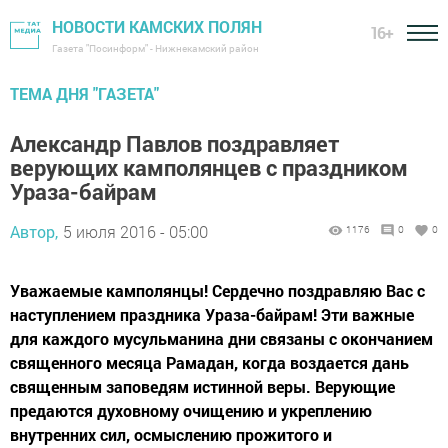
НОВОСТИ КАМСКИХ ПОЛЯН
16+
Газета "Посинформ" - Нижнекамский район
ТЕМА ДНЯ "ГАЗЕТА"
Александр Павлов поздравляет
верующих камполянцев с праздником
Ураза-байрам
Автор,
5 июля 2016 - 05:00
1176
0
0
Уважаемые камполянцы! Сердечно поздравляю Вас с
наступлением праздника Ураза-байрам! Эти важные
для каждого мусульманина дни связаны с окончанием
священного месяца Рамадан, когда воздается дань
священным заповедям истинной веры. Верующие
предаются духовному очищению и укреплению
внутренних сил, осмыслению прожитого и