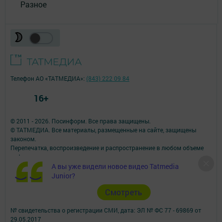
Разное
Телефон АО «ТАТМЕДИА»:
(843) 222 09 84
16+
© 2011 - 2026. Посинформ. Все права защищены.
© ТАТМЕДИА. Все материалы, размещенные на сайте, защищены
законом.
Перепечатка, воспроизведение и распространение в любом объеме
информации,
А вы уже видели новое видео Tatmedia
размещенной на сайте, возможна только с письменного согласия
редакций СМИ.
Junior?
При поддержке Республиканского агентства по печати и массовым
Cмотреть
коммуникациям.
Наименование СМИ: Посинформ
№ свидетельства о регистрации СМИ, дата: ЭЛ № ФС 77 - 69869 от
29.05.2017