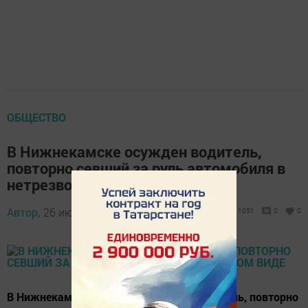
ОБЩЕСТВО
В Нижнекамске осужден водитель,
повторно севший за руль автомобиля в
нетрезвом виде
Автор,
26 июня 2017 - 12:28
1051
0
0
В Нижнекамске осужден 35-летний водитель, повторно