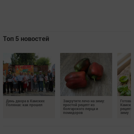
Топ 5 новостей
День двора в Камских
Закрутите лечо на зиму:
Готови
Полянах: как прошел
простой рецепт из
Камских
болгарского перца и
рецепты
помидоров
зиму