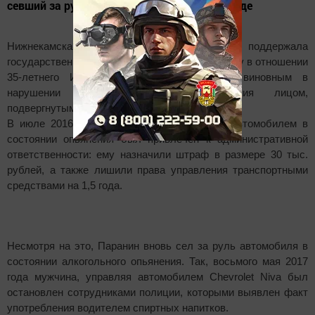
севший за руль автомобиля в нетрезвом виде
Нижнекамская городская прокуратура поддержала
государственное обвинение по уголовному делу в отношении
35-летнего Ивана Паранина. Он признан виновным в
нарушении правил дорожного движения лицом,
подвергнутым административному наказанию.
В июле 2016 года Паранин за управление автомобилем в
состоянии опьянения был привлечен к административной
ответственности: ему назначили штраф в размере 30 тыс.
рублей, а также лишили права управления транспортными
средствами на 1,5 года.
Несмотря на это, Паранин вновь сел за руль автомобиля в
состоянии алкогольного опьянения. Так, восьмого мая 2017
года мужчина, управляя автомобилем Chevrolet Niva был
остановлен сотрудниками полиции, которыми выявлен факт
употребления водителем спиртных напитков.