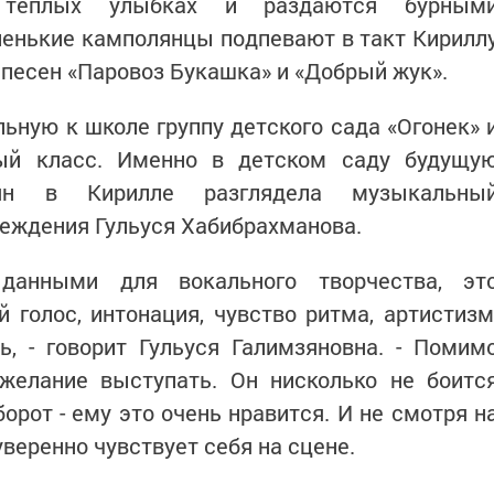
 теплых улыбках и раздаются бурным
енькие камполянцы подпевают в такт Кирилл
 песен «Паровоз Букашка» и «Добрый жук».
ьную к школе группу детского сада «Огонек» 
ый класс. Именно в детском саду будущу
лян в Кирилле разглядела музыкальны
реждения Гульуся Хабибрахманова.
данными для вокального творчества, эт
 голос, интонация, чувство ритма, артистизм
, - говорит Гульуся Галимзяновна. - Помим
 желание выступать. Он нисколько не боитс
борот - ему это очень нравится. И не смотря н
уверенно чувствует себя на сцене.