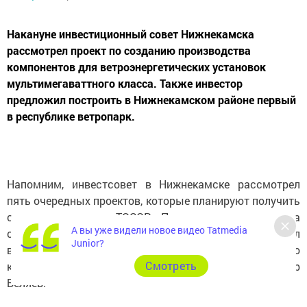
Накануне инвестиционный совет Нижнекамска
рассмотрел проект по созданию производства
компонентов для ветроэнергетических установок
мультимегаваттного класса. Также инвестор
предложил построить в Нижнекамском районе первый
в республике ветропарк.
Напомним, инвестсовет в Нижнекамске рассмотрел
пять очередных проектов, которые планируют получить
статус резидента ТОСЭР. Председательствовал на
А вы уже видели новое видео Tatmedia
совете мэр Нижнекамска Айдар Метшин, модерировал
Junior?
встречу заместитель руководителя Исполнительного
Cмотреть
комитета по инвестиционному развитию Радмир
Беляев.