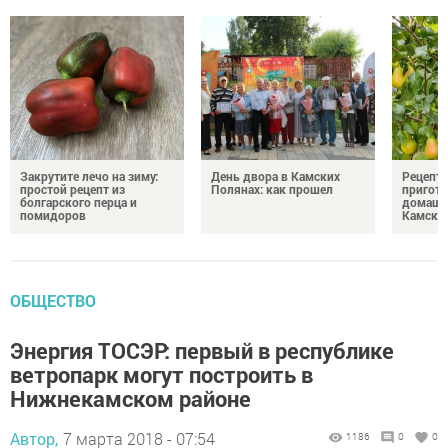
Закрутите лечо на зиму:
День двора в Камских
Рецепты
простой рецепт из
Полянах: как прошел
пригото
болгарского перца и
домашн
помидоров
Камски
ОБЩЕСТВО
Энергия ТОСЭР: первый в республике
ветропарк могут построить в
Нижнекамском районе
Автор,
7 марта 2018 - 07:54
1186
0
0