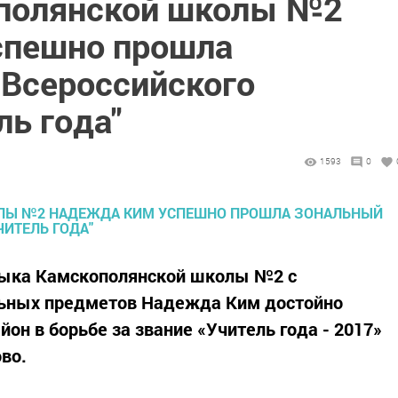
ополянской школы №2
спешно прошла
 Всероссийского
ль года"
1593
0
зыка Камскополянской школы №2 с
льных предметов Надежда Ким достойно
он в борьбе за звание «Учитель года - 2017»
во.