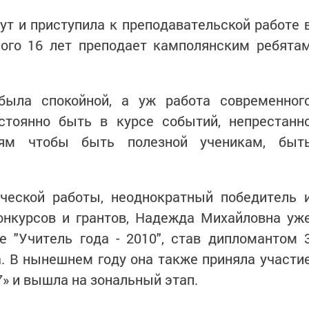
т и приступила к преподавательской работе 
лого 16 лет преподает камполянским ребята
была спокойной, а уж работа современног
остоянно быть в курсе событий, непрестанн
иям чтобы быть полезной ученикам, быт
ческой работы, неоднократный победитель 
онкурсов и грантов, Надежда Михайловна уж
е "Учитель года - 2010", став дипломантом 
. В нынешнем году она также приняла участи
17» и вышла на зональный этап.