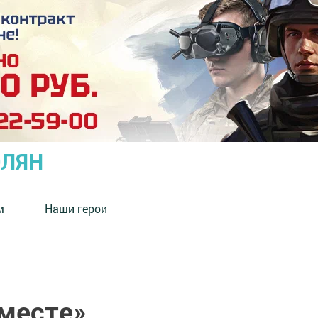
ОЛЯН
м
Наши герои
месте»