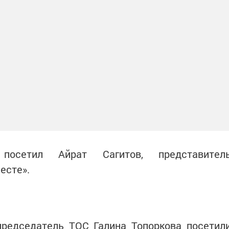
осетил Айрат Сагитов, представител
есте».
председатель ТОС Галина Топоркова посетил