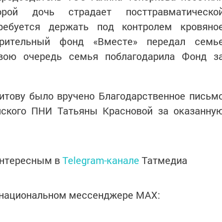
рой дочь страдает посттравматическо
ребуется держать под контролем кровяно
ворительный фонд «Вместе» передал семь
вою очередь семья поблагодарила Фонд з
гитову было вручено Благодарственное письм
нского ПНИ Татьяны Красновой за оказанну
интересным в
Telegram-канале
Татмедиа
в национальном мессенджере MАХ: