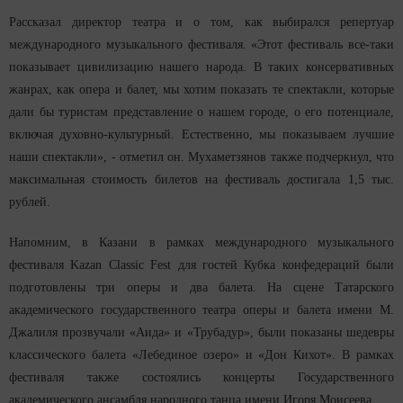
Рассказал директор театра и о том, как выбирался репертуар
международного музыкального фестиваля. «Этот фестиваль все-таки
показывает цивилизацию нашего народа. В таких консервативных
жанрах, как опера и балет, мы хотим показать те спектакли, которые
дали бы туристам представление о нашем городе, о его потенциале,
включая духовно-культурный. Естественно, мы показываем лучшие
наши спектакли», - отметил он. Мухаметзянов также подчеркнул, что
максимальная стоимость билетов на фестиваль достигала 1,5 тыс.
рублей.
Напомним, в Казани в рамках международного музыкального
фестиваля Kazan Classic Fest для гостей Кубка конфедераций были
подготовлены три оперы и два балета. На сцене Татарского
академического государственного театра оперы и балета имени М.
Джалиля прозвучали «Аида» и «Трубадур», были показаны шедевры
классического балета «Лебединое озеро» и «Дон Кихот». В рамках
фестиваля также состоялись концерты Государственного
академического ансамбля народного танца имени Игоря Моисеева.