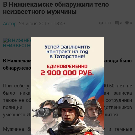
В Нижнекамске обнаружили тело
неизвестного мужчины
Автор,
29 июня 2017 - 13:43
1111
0
0
В Нижнекамске на территории кирпичного завода было
обнаружено повешенное тело мужчины.
При себе у погибшего, на вид которому 40-50 лет не
было никаких документов. Предсмертная записка
также не обнаружена. В настоящее время сотрудники
полиции занимаются поиском родственников
умершего.Известно, что в розыске он не числится.
Мужчина был одет в красную футболку и темные