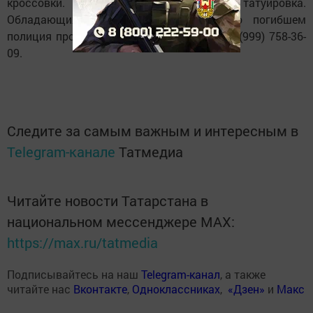
кроссовки. На груди у него имеется татуировка.
Обладающих какой-либо информации о погибшем
полиция просит позвонить по телефону: 8 (999) 758-36-
09.
Следите за самым важным и интересным в
Telegram-канале
Татмедиа
Читайте новости Татарстана в
национальном мессенджере MАХ:
https://max.ru/tatmedia
Подписывайтесь на наш
Telegram-канал
, а также
читайте нас
Вконтакте
,
Одноклассниках
,
«Дзен»
и
Макс