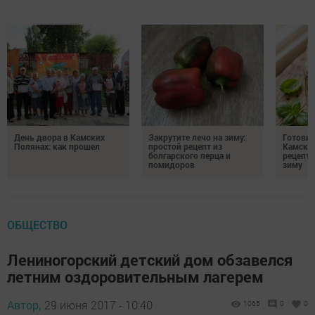
День двора в Камских
Закрутите лечо на зиму:
Готови
Полянах: как прошел
простой рецепт из
Камских
болгарского перца и
рецепты
помидоров
зиму
ОБЩЕСТВО
Лениногорский детский дом обзавелся
летним оздоровительным лагерем
Автор,
29 июня 2017 - 10:40
1065
0
0