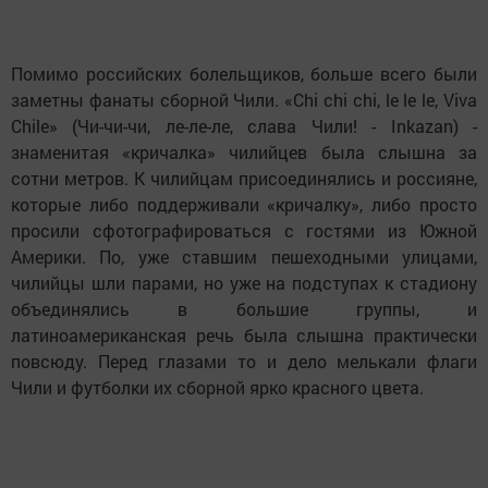
Помимо российских болельщиков, больше всего были
заметны фанаты сборной Чили. «Chi chi chi, le le le, Viva
Chile» (Чи-чи-чи, ле-ле-ле, слава Чили! - Inkazan) -
знаменитая «кричалка» чилийцев была слышна за
сотни метров. К чилийцам присоединялись и россияне,
которые либо поддерживали «кричалку», либо просто
просили сфотографироваться с гостями из Южной
Америки. По, уже ставшим пешеходными улицами,
чилийцы шли парами, но уже на подступах к стадиону
объединялись в большие группы, и
латиноамериканская речь была слышна практически
повсюду. Перед глазами то и дело мелькали флаги
Чили и футболки их сборной ярко красного цвета.