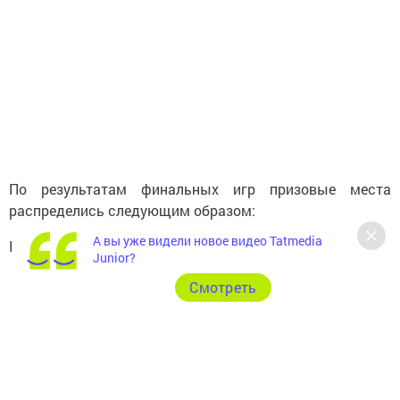
По результатам финальных игр призовые места
распределись следующим образом:
А вы уже видели новое видео Tatmedia
III место - Ангелина Филлипова д/с «Солнышко»
Junior?
Cмотреть
II место - Тихон Паюсов д/с «Айгуль»