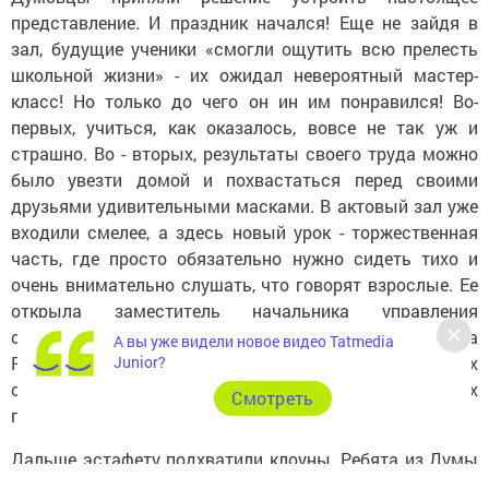
представление. И праздник начался! Еще не зайдя в
зал, будущие ученики «смогли ощутить всю прелесть
школьной жизни» - их ожидал невероятный мастер-
класс! Но только до чего он ин им понравился! Во-
первых, учиться, как оказалось, вовсе не так уж и
страшно. Во - вторых, результаты своего труда можно
было увезти домой и похвастаться перед своими
друзьями удивительными масками. В актовый зал уже
входили смелее, а здесь новый урок - торжественная
часть, где просто обязательно нужно сидеть тихо и
очень внимательно слушать, что говорят взрослые. Ее
открыла заместитель начальника управления
образования Нижнекамского муниципального района
А вы уже видели новое видео Tatmedia
Резеда Джалолова. Она поблагодарила всех
Junior?
организаторов и тепло поприветствовала маленьких
Cмотреть
гостей и их родителей.
Дальше эстафету подхватили клоуны. Ребята из Думы
так увлеклись составлением сценария, что буквально