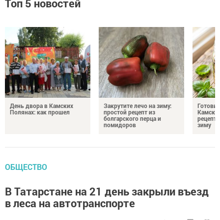
Топ 5 новостей
День двора в Камских
Закрутите лечо на зиму:
Готови
Полянах: как прошел
простой рецепт из
Камских
болгарского перца и
рецепты
помидоров
зиму
ОБЩЕСТВО
В Татарстане на 21 день закрыли въезд
в леса на автотранспорте