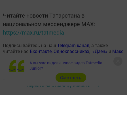
Читайте новости Татарстана в
национальном мессенджере MАХ:
https://max.ru/tatmedia
Подписывайтесь на наш
Telegram-канал
, а также
читайте нас
Вконтакте
,
Одноклассниках
,
«Дзен»
и
Макс
А вы уже видели новое видео Tatmedia
Junior?
Cмотреть
Перейти на страницу новости