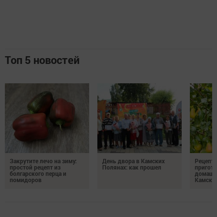
Топ 5 новостей
Закрутите лечо на зиму:
День двора в Камских
Рецепты
простой рецепт из
Полянах: как прошел
пригото
болгарского перца и
домашн
помидоров
Камски