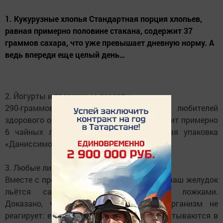
1. Кукурузные хлопья Стандартная порция хлопьев,
равная примерно половине стакана, содержит 37
граммов сахара, что уже превышает дневную норму. А
ведь впереди еще целый день…
2. Йогурты и творожные десерты
290-граммовая бутылочка популярной у любителей
здорового образа жизни «Активии» содержит примерно
6 чайных ложек сахара, а 130-граммовая упаковка
«Даниссимо Персик» - 3,5 ложки.
3. Любые лимонады
Вместе с прохладительными напитками в ваш желудок
льётся сахар буквально столовыми ложками.
Доказано, что на сахар в напитках организм не
реагирует: если калории из пищи перерабатываются в