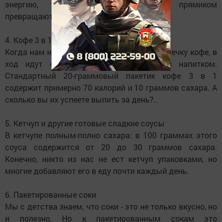
энергию, то калории из напитков прямиком
превращаются в жир.
4. Кофе 3 в 1
Когда нам не хватает времени даже на чашечку кофе, в
ход идут стики с быстрорастворимым напитком.
Стандартный 20-граммовый пакетик кофе 3 в 1
содержит примерно 70 калорий и 10 граммов сахара. А
сколько вы их успеете выпить за день?..
5. Кетчуп и другие готовые сладкие соусы
В кетчупе полным-полно сахара: в 100 граммах этого
соуса содержится от 20 до 30 граммов сахара.
Конечно, никто из нас не ест кетчуп упаковками, но
многие добавляют его в еду почти каждый день.
6. Пакетированные соки
Мы с детства знаем, что соки - это не только вкусно, но
и полезно. Но к пакетированным сокам это