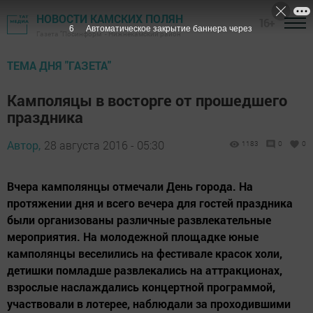
НОВОСТИ КАМСКИХ ПОЛЯН
16+
6
Автоматическое закрытие баннера через
Газета "Посинформ" - Нижнекамский район
ТЕМА ДНЯ "ГАЗЕТА"
Камполяцы в восторге от прошедшего
праздника
Автор,
28 августа 2016 - 05:30
1183
0
0
Вчера камполянцы отмечали День города. На
протяжении дня и всего вечера для гостей праздника
были организованы различные развлекательные
мероприятия. На молодежной площадке юные
камполянцы веселились на фестивале красок холи,
детишки помладше развлекались на аттракционах,
взрослые наслаждались концертной программой,
участвовали в лотерее, наблюдали за проходившими