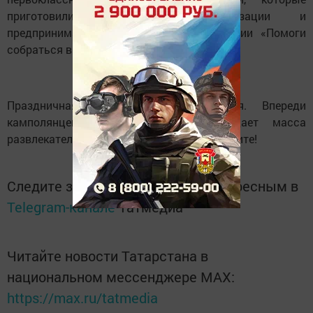
приготовили предприятия, организации и
предприниматели поселка в рамках акции «Помоги
собраться в школу».
Праздничная программа продолжается. Впереди
камполянцев и гостей города ожидает масса
развлекательных мероприятий. Не пропустите!
Следите за самым важным и интересным в
Telegram-канале
Татмедиа
Читайте новости Татарстана в
национальном мессенджере MАХ:
https://max.ru/tatmedia