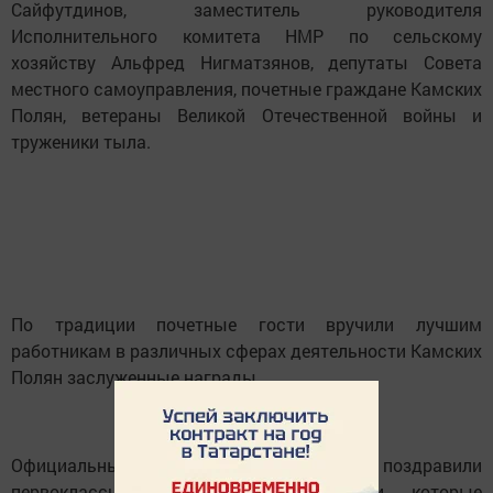
Сайфутдинов, заместитель руководителя
Исполнительного комитета НМР по сельскому
хозяйству Альфред Нигматзянов, депутаты Совета
местного самоуправления, почетные граждане Камских
Полян, ветераны Великой Отечественной войны и
труженики тыла.
По традиции почетные гости вручили лучшим
работникам в различных сферах деятельности Камских
Полян заслуженные награды.
Официальные лица также поздравили
первоклассников, вручив им подарки, которые