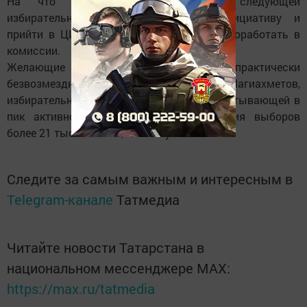
На что получил приглашение к следующей
избирательной кампании проявить инициативу и
прийти в ЦИК с заявлением о желании поработать в
комиссии.
Желающие потратить свое время на «практически
безвозмездной основе», отметил Мидхат Шагиахметов,
избирательной системе Татарстана, насчитывающей в
пик активности подготовки и проведения выборов
более 21 тыс. человек, очень нужны.
Следите за самым важным и интересным в
Telegram-канале
Татмедиа
Читайте новости Татарстана в
национальном мессенджере MАХ:
https://max.ru/tatmedia