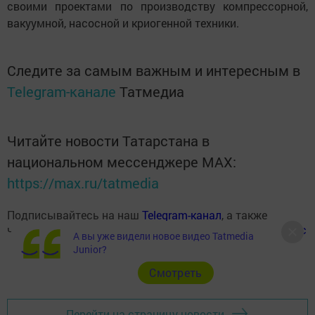
своими проектами по производству компрессорной,
вакуумной, насосной и криогенной техники.
Следите за самым важным и интересным в
Telegram-канале
Татмедиа
Читайте новости Татарстана в
национальном мессенджере MАХ:
https://max.ru/tatmedia
Подписывайтесь на наш
Telegram-канал
, а также
читайте нас
Вконтакте
,
Одноклассниках
,
«Дзен»
и
Макс
А вы уже видели новое видео Tatmedia
Junior?
Cмотреть
Перейти на страницу новости