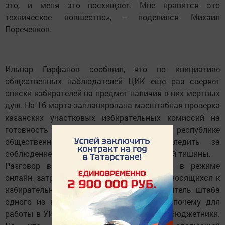
это, и меня это восхищает. Мне нравится это
техническое новшество», - поделился Михаил
Пореченков.
Ильнар Гирфанов сообщил, что по инициативе
общественных наблюдателей ЦИК еще раз сверяет
списки избирателей на предмет наличия в них мертвых
душ. На 16 марта запланирована масштабная проверка
казанских участковых избирательных комиссий на
готовность к выборам. А 17 марта по всей республике
общественные наблюдатели будут следить за
соблюдением требований Дня агитационной тишины.
Разговор в ходе ток-шоу, проходившего в режиме
онлайн, затронул и ряд других, но тоже относящихся к
избирательному процессу тем. Представитель штаба
одного из кандидатов поинтересовался, почему для
работы в УИКи привлекаются в основном бюджетники.