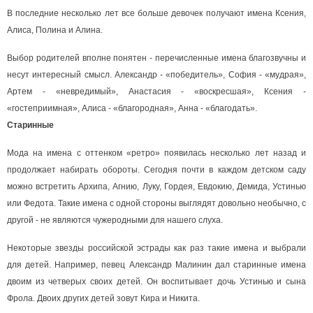
В последние несколько лет все больше девочек получают имена Ксения,
Алиса, Полина и Алина.
Выбор родителей вполне понятен - перечисленные имена благозвучны и
несут интересный смысл. Александр - «победитель», София - «мудрая»,
Артем - «невредимый», Анастасия - «воскресшая», Ксения -
«гостеприимная», Алиса - «благородная», Анна - «благодать».
Старинные
Мода на имена с оттенком «ретро» появилась несколько лет назад и
продолжает набирать обороты. Сегодня почти в каждом детском саду
можно встретить Архипа, Агнию, Луку, Гордея, Евдокию, Демида, Устинью
или Федота. Такие имена с одной стороны выглядят довольно необычно, с
другой - не являются чужеродными для нашего слуха.
Некоторые звезды российской эстрады как раз такие имена и выбрали
для детей. Например, певец Александр Малинин дал старинные имена
двоим из четверых своих детей. Он воспитывает дочь Устинью и сына
Фрола. Двоих других детей зовут Кира и Никита.