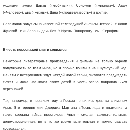
модными имена Давид («любимый»), Соломон («мирный»), Адам
(«Человек»), Ева («жизнь»), Дина («справедливость») и другие.
Соломоном зовут сына известной телеведущей Анфисы Чеховой. У Даши
Жуковой - сын Аарон и дочь Лея. У Ирены Понарошку - сын Серафим.
В честь персонажей книг и сериалов
Некоторые литературные произведения и фильмы не только обрели
популярность во всем мире, но и прочно вошли в наш культурный код.
Фанаты с нетерпением ждут каждой новой серии, пытаются предугадать
сюжет и даже называют своих детей в честь особо понравившихся
персонажей.
Так, например, в прошлом году в России появились девочки с именем
Арья. Это героиня книг Джорджа Мартина «Песнь льда и пламени», а
также сериала «Игра престолов». Арья - смелая, самостоятельная,
целеустремленная, но в то же время мстительная и можно сказать
кровожадная.