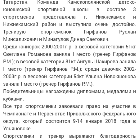
Татарстан. Команда Камскополянской детско-
юношеской спортивной школы в составе 3
спортсменов представляла г. Нижнекамск и
Нижнекамский район и выступила очень достойно.
Тренируют спортсменок Гирфанов Руслан
Минсалихович и Минагулов Динар Саетович.
Среди юниорок 2000-2001г.р. в весовой категории 51кг
Светлана Романова заняла I место (тренер Гирфанов
Р.М.); в весовой категории 81кг Айгуль Шакирова заняла
I место (тренер Гирфанов Р.М.); среди девочек 2002-
2003г.р. в весовой категории 54кг Ульяна Новокшонова
заняла I место (тренер Гирфанов Р.М.).
Победительницы награждены дипломами, медалями и
кубками.
Все три спортсменки завоевали право на участие в
Чемпионате и Первенстве Приволжского федерального
округа, который состоится 9-14 января 2018 года в
Ульяновске.
Спортсменки и тренер выражают благодарность