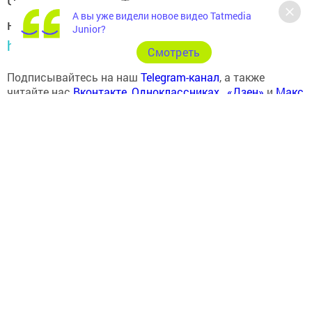
Читайте новости Татарстана в
А вы уже видели новое видео Tatmedia
национальном мессенджере MАХ:
Junior?
https://max.ru/tatmedia
Cмотреть
Подписывайтесь на наш
Telegram-канал
, а также
читайте нас
Вконтакте
,
Одноклассниках
,
«Дзен»
и
Макс
Перейти на страницу новости