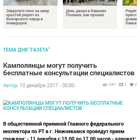
Закрутите лечо на зиму:
День двора в Камских
Рецепты
простой рецепт из
Полянах: как прошел
пригото
болгарского перца и
домашн
помидоров
Камски
ТЕМА ДНЯ "ГАЗЕТА"
Камполянцы могут получить
бесплатные консультации специалистов
Автор,
10 декабря 2017 - 05:00
1067
0
0
В общественной приемной Главного федерального
инспектора по РТ в г. Нижнекамск проведут прием
граждан: - 11 декабря с 15.00 до 17.00 часов - адвокат;