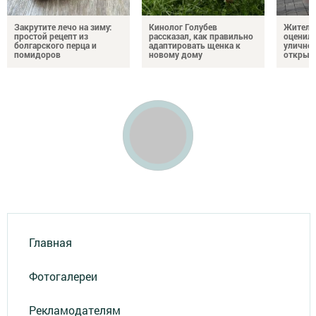
Закрутите лечо на зиму:
Кинолог Голубев
Жители
простой рецепт из
рассказал, как правильно
оценил
болгарского перца и
адаптировать щенка к
уличног
помидоров
новому дому
открыт
Главная
Фотогалереи
Рекламодателям