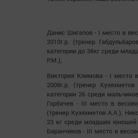
Данис Шигапов - I место в ве
2010г.р. (тренер Габдульбаро
категории до 38кг среди млад
Р.М.);
Виктория Климова - I место в
2008г.р. (тренер Кузяхметов
категории 26 среди мальчиков 
Горбачев - III место в весов
(тренер Кузяхметов А.А.), Ник
23 кг среди младших юношей 2
Баранчиков - III место в весо