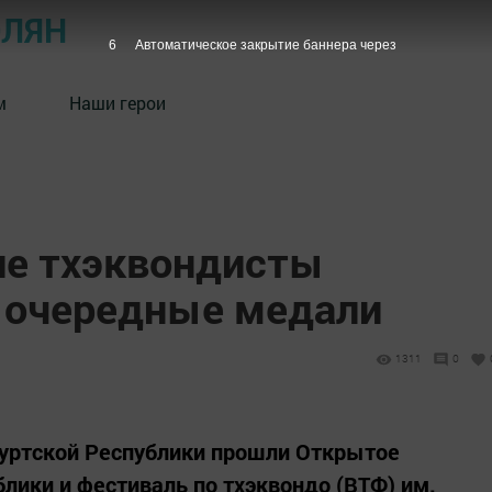
ОЛЯН
5
Автоматическое закрытие баннера через
м
Наши герои
е тхэквондисты
 очередные медали
1311
0
дмуртской Республики прошли Открытое
лики и фестиваль по тхэквондо (ВТФ) им.