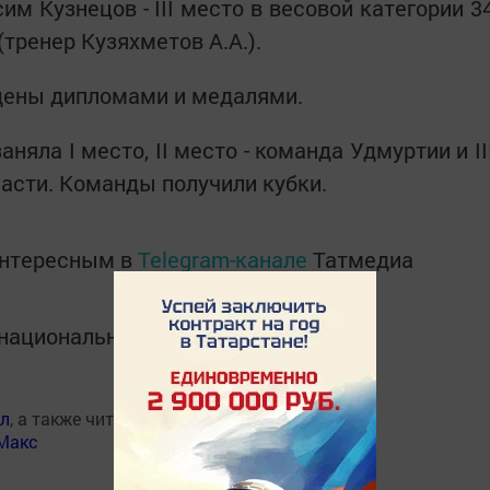
им Кузнецов - III место в весовой категории 3
(тренер Кузяхметов А.А.).
дены дипломами и медалями.
няла I место, II место - команда Удмуртии и II
ласти. Команды получили кубки.
интересным в
Telegram-канале
Татмедиа
в национальном мессенджере MАХ:
ал
, а также читайте нас
Макс