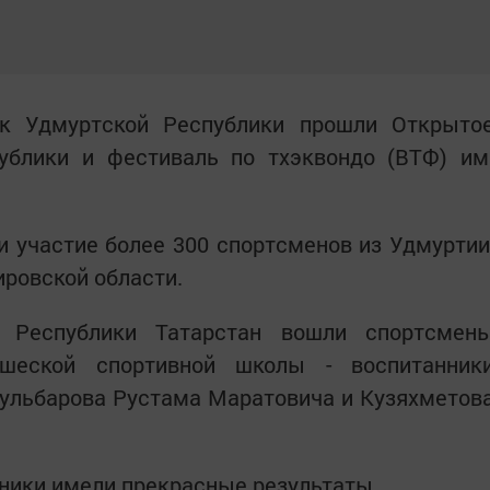
к Удмуртской Республики прошли Открыто
ублики и фестиваль по тхэквондо (ВТФ) им
и участие более 300 спортсменов из Удмуртии
ировской области.
 Республики Татарстан вошли спортсмен
ошеской спортивной школы - воспитанник
дульбарова Рустама Маратовича и Кузяхметов
ники имели прекрасные результаты.