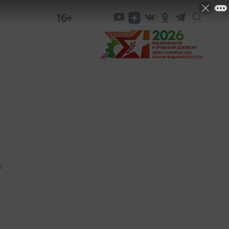
16+
0