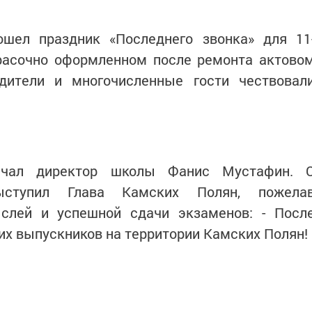
шел праздник «Последнего звонка» для 11
расочно оформленном после ремонта актово
одители и многочисленные гости чествовал
ачал директор школы Фанис Мустафин. 
ыступил Глава Камских Полян, пожела
слей и успешной сдачи экзаменов: - Посл
х выпускников на территории Камских Полян!