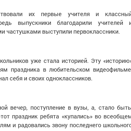
твовали их первые учителя и классны
редь выпускники благодарили учителей 
ми частушками выступили первоклассники.
ольников уже стала историей. Эту «историю
тям праздника в любительском видеофильме
ал себя и своих одноклассников.
ой вечер, поступление в вузы, а, стало быть
этот праздник ребята «купались» во всеобще
лям и радовались звону последнего школьног