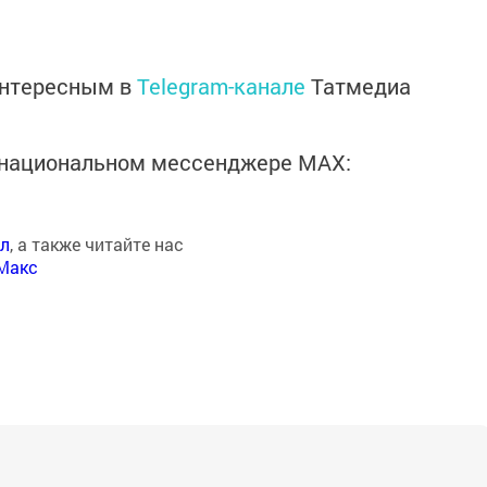
интересным в
Telegram-канале
Татмедиа
в национальном мессенджере MАХ:
ал
, а также читайте нас
Макс