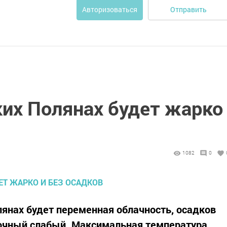
Отправить
Авторизоваться
ких Полянах будет жарко
1082
0
лянах будет переменная облачность, осадков
точный слабый. Максимальная температура