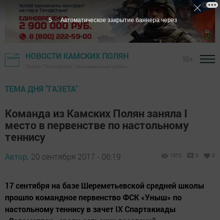
4
Автоматическое закрытие баннера через
НОВОСТИ КАМСКИХ ПОЛЯН
16+
Газета "Посинформ" - Нижнекамский район
ТЕМА ДНЯ "ГАЗЕТА"
Команда из Камских Полян заняла I
место в первенстве по настольному
теннису
Автор,
20 сентября 2017 - 06:19
1072
0
0
17 сентября на базе Шереметьевской средней школы
прошло командное первенство ФСК «Уныш» по
настольному теннису в зачет IX Спартакиады