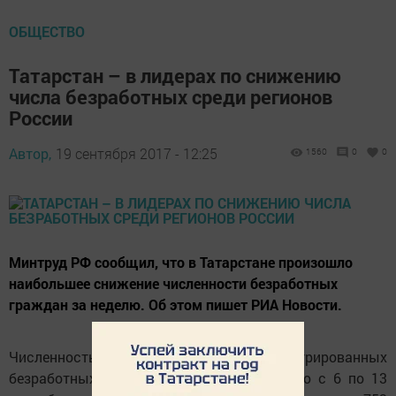
ОБЩЕСТВО
Татарстан – в лидерах по снижению
числа безработных среди регионов
России
Автор,
19 сентября 2017 - 12:25
1560
0
0
Минтруд РФ сообщил, что в Татарстане произошло
наибольшее снижение численности безработных
граждан за неделю. Об этом пишет РИА Новости.
Численность официально зарегистрированных
безработных граждан в России за неделю с 6 по 13