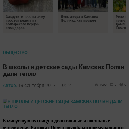
Закрутите лечо на зиму:
День двора в Камских
Рецепты
простой рецепт из
Полянах: как прошел
пригото
болгарского перца и
домашн
помидоров
Камски
ОБЩЕСТВО
В школы и детские сады Камских Полян
дали тепло
Автор,
19 сентября 2017 - 10:12
1090
0
0
В минувшую пятницу в дошкольные и школьные
учреждения Камских Полян службами коммунального