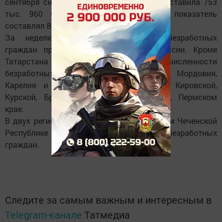
сентября снизилась на 1,6 процента и составила 753
тыс. 960 человек. Годом ранее этот показатель
составлял 891 тыс. 950 человек.
За неделю снижение численности безработных
граждан произошло в 82 регионах России. Кроме
Татарстана наибольшее снижение численности
безработных отмечено в республиках Мордовия,
Карелия и Башкортостан, в Липецкой, Кировской,
Курской, Брянской, Орловской областях, Пермском
крае.
В двух регионах - Ленинградской области и Чеченской
Республике - отмечен рост численности безработных
граждан.
Следите за самым важным и интересным в
Telegram-канале
Татмедиа