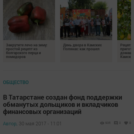
Закрутите лечо на зиму:
День двора в Камских
Рецепты
простой рецепт из
Полянах: как прошел
пригото
болгарского перца и
домашн
помидоров
Камски
ОБЩЕСТВО
В Татарстане создан фонд поддержки
обманутых дольщиков и вкладчиков
финансовых организаций
Автор,
30 мая 2017 - 11:01
935
0
0