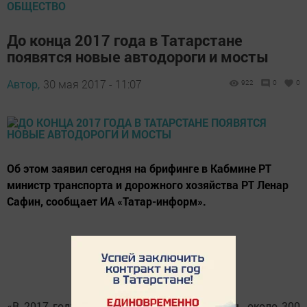
ОБЩЕСТВО
До конца 2017 года в Татарстане
появятся новые автодороги и мосты
Автор,
30 мая 2017 - 11:07
922
0
0
Об этом заявил сегодня на брифинге в Кабмине РТ
министр транспорта и дорожного хозяйства РТ Ленар
Сафин, сообщает ИА «Татар-информ».
«В 2017 году планируется отремонтировать около 300