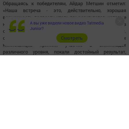
Обращаясь к победителям, Айдар Метшин отметил:
«Наша встреча - это, действительно, хорошая
возможность подвести итоги тех результатов, которые
А вы уже видели новое видео Tatmedia
наши нижнекамские школьники достигли в
Junior?
олимпиадном движении в этом году. Более 5 тыс.
Cмотреть
одаренных, целеустремленных и пытливых
нижнекамцев приняли участие в олимпиадах
различного уровня, покали достойный результат,
обеспечивающий те лидерские позиции Нижнекамска,
которые есть сегодня в республиканском рейтинге. Мы
гордимся вашими достижениями! Вы только в начале
своего большого жизненного пути и тот актив, который
вы уже сегодня имеете, уверен позволит вам быть и
дальше такими же целеустремленными, наиболее
конкурентными и результативными, вы наша надежда -
надежда города, республики и страны! Вы все большие
молодцы!» Также Глава района, мэр города
поблагодарил весь педагогический состав и родителей,
которые помогли ребятам в подготовке к олимпиадам.