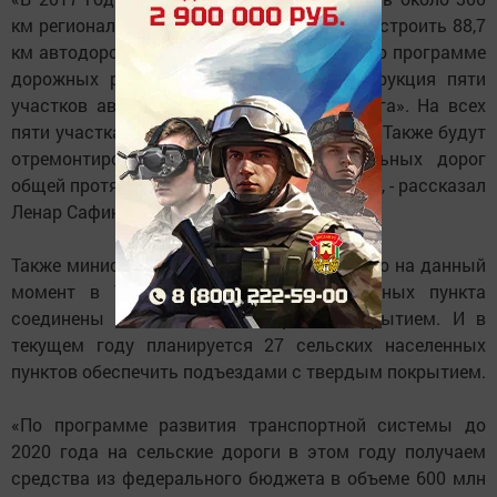
км региональных автодорог и 7 мостов, построить 88,7
км автодорог и 5 мостов. Помимо этого, по программе
дорожных работ предусмотрена реконструкция пяти
участков автомобильной дороги М7 «Волга». На всех
пяти участках работы идут полным ходом. Также будут
отремонтированы 15 участков федеральных дорог
общей протяженностью 123 км и 6 мостов», - рассказал
Ленар Сафин.
Также министр обратил внимание на то, что на данный
момент в Татарстане уже 372 населенных пункта
соединены подъездами с твердым покрытием. И в
текущем году планируется 27 сельских населенных
пунктов обеспечить подъездами с твердым покрытием.
«По программе развития транспортной системы до
2020 года на сельские дороги в этом году получаем
средства из федерального бюджета в объеме 600 млн