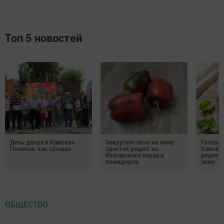
Топ 5 новостей
День двора в Камских
Закрутите лечо на зиму:
Готови
Полянах: как прошел
простой рецепт из
Камских
болгарского перца и
рецепты
помидоров
зиму
ОБЩЕСТВО