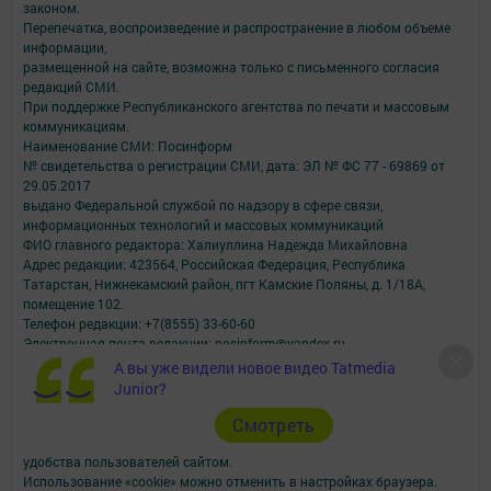
законом.
Перепечатка, воспроизведение и распространение в любом объеме
информации,
размещенной на сайте, возможна только с письменного согласия
редакций СМИ.
При поддержке Республиканского агентства по печати и массовым
коммуникациям.
Наименование СМИ: Посинформ
№ свидетельства о регистрации СМИ, дата: ЭЛ № ФС 77 - 69869 от
29.05.2017
выдано Федеральной службой по надзору в сфере связи,
информационных технологий и массовых коммуникаций
ФИО главного редактора: Халиуллина Надежда Михайловна
Адрес редакции: 423564, Российская Федерация, Республика
Татарстан, Нижнекамский район, пгт Камские Поляны, д. 1/18А,
помещение 102.
Телефон редакции: +7(8555) 33-60-60
Электронная почта редакции: posinform@yandex.ru
Для сообщений о фактах коррупции: posinform@yandex.ru
А вы уже видели новое видео Tatmedia
Учредитель СМИ: АО «ТАТМЕДИА»
Junior?
Антикоррупционная политика
Cмотреть
АО «ТАТМЕДИА» использует «cookie»
для персонализации сервисов и
удобства пользователей сайтом.
Использование «cookie» можно отменить в настройках браузера.