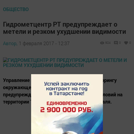
ОБЩЕСТВО
Гидрометцентр РТ предупреждает о
метели и резком ухудшении видимости
Автор,
1 февраля 2017 - 12:37
924
0
0
Управление по гидрометеорологии и мониторингу
окружающей среды РТ распространило
предупреждение об ухудшении погодных условий на
территории Татарстана в ночь с 1 на 2 февраля.