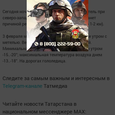
Сегодня ночью синоптики прогнозируют метель при
северо-западном ветре до 15-17 м/с, что станет
причиной резкого ухудшения видимости (до 1-2 км).
3 февраля местами небольшой снег; ночью и утром с
метелью. Ветер северо-западный умеренный.
Минимальная температура воздуха ночью и утром
-15..-20°; максимальная температура воздуха днем
-13..-18°. На дорогах гололедица.
Следите за самым важным и интересным в
Telegram-канале
Татмедиа
Читайте новости Татарстана в
национальном мессенджере MАХ: