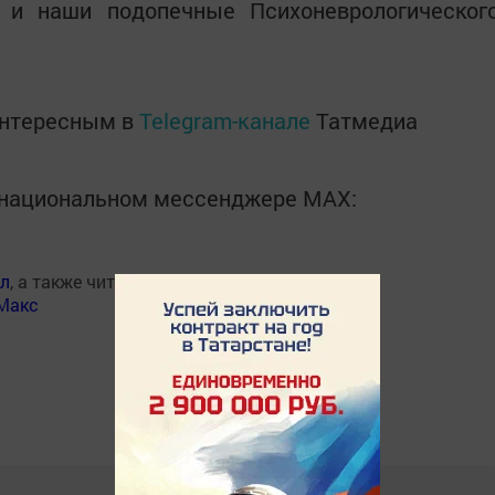
 и наши подопечные Психоневрологическог
интересным в
Telegram-канале
Татмедиа
в национальном мессенджере MАХ:
ал
, а также читайте нас
Макс