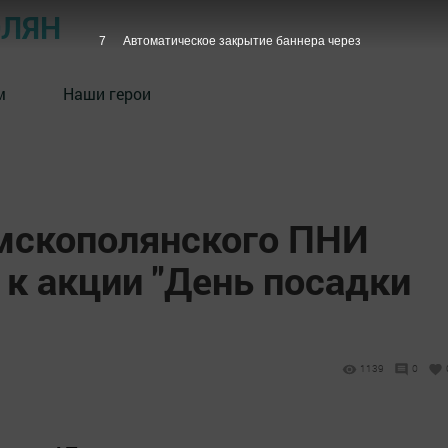
ОЛЯН
6
Автоматическое закрытие баннера через
м
Наши герои
мскополянского ПНИ
к акции "День посадки
1139
0