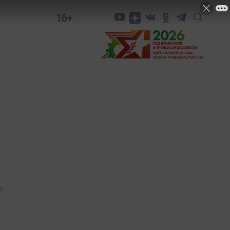
16+
0