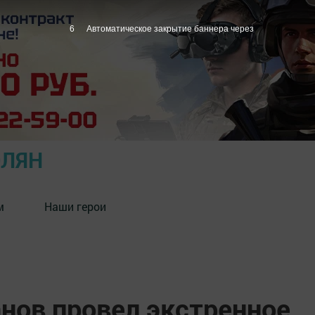
5
Автоматическое закрытие баннера через
ОЛЯН
м
Наши герои
нов провел экстренное