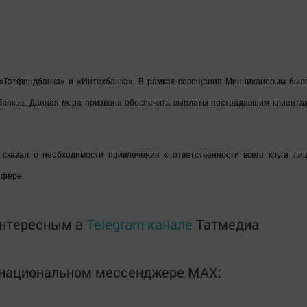
 «Татфондбанка» и «Интехбанка». В рамках совещания Миннихановым был
 банков. Данная мера призвана обеспечить выплаты пострадавшим клиента
сказал о необходимости привлечения к ответственности всего круга лиц
сфере.
интересным в
Telegram-канале
Татмедиа
в национальном мессенджере MАХ: