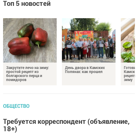
Топ 5 новостей
Закрутите лечо на зиму:
День двора в Камских
Готови
простой рецепт из
Полянах: как прошел
Камских
болгарского перца и
рецепты
помидоров
зиму
ОБЩЕСТВО
Требуется корреспондент (объявление,
18+)