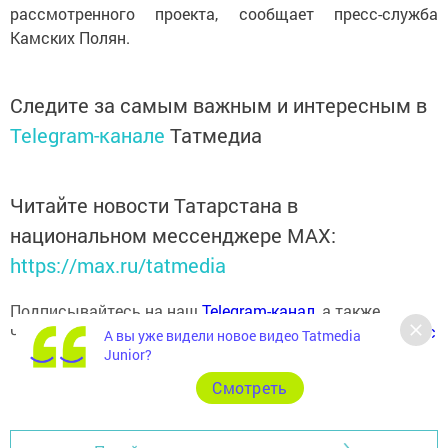
рассмотренного проекта, сообщает пресс-служба
Камских Полян.
Следите за самым важным и интересным в
Telegram-канале
Татмедиа
Читайте новости Татарстана в
национальном мессенджере MАХ:
https://max.ru/tatmedia
Подписывайтесь на наш
Telegram-канал
, а также
читайте нас
Вконтакте
,
Одноклассниках
,
«Дзен»
и
Макс
А вы уже видели новое видео Tatmedia
Junior?
Cмотреть