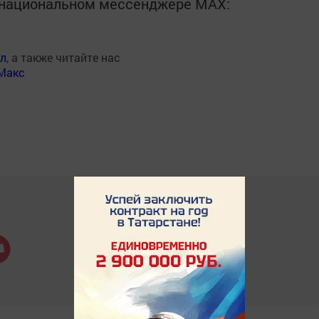
в национальном мессенджере MАХ:
ал
, а также читайте нас
Макс