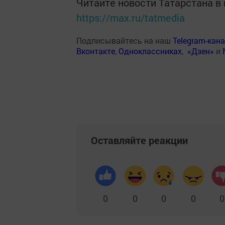
Читайте новости Татарстана 
https://max.ru/tatmedia
Подписывайтесь на наш
Telegram-кан
Вконтакте
,
Одноклассниках
,
«Дзен»
и
Оставляйте реакции
0
0
0
0
0