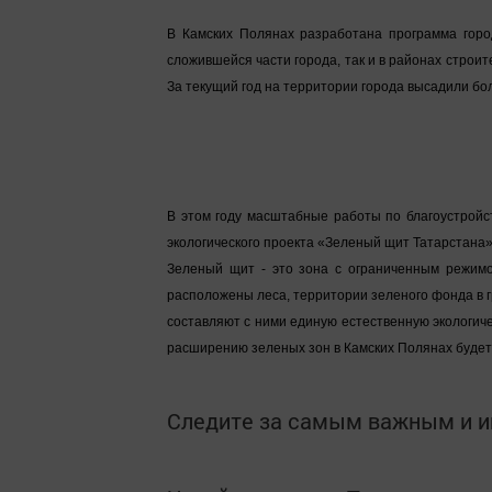
В Камских Полянах разработана программа город
сложившейся части города, так и в районах строит
За текущий год на территории города высадили бол
В этом году масштабные работы по благоустройс
экологического проекта «Зеленый щит Татарстана»
Зеленый щит - это зона с ограниченным режимо
расположены леса, территории зеленого фонда в г
составляют с ними единую естественную экологичес
расширению зеленых зон в Камских Полянах будет
Следите за самым важным и 