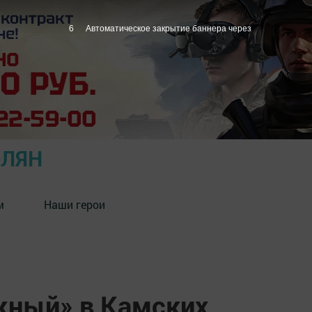
5
Автоматическое закрытие баннера через
ОЛЯН
м
Наши герои
жный» в Камских