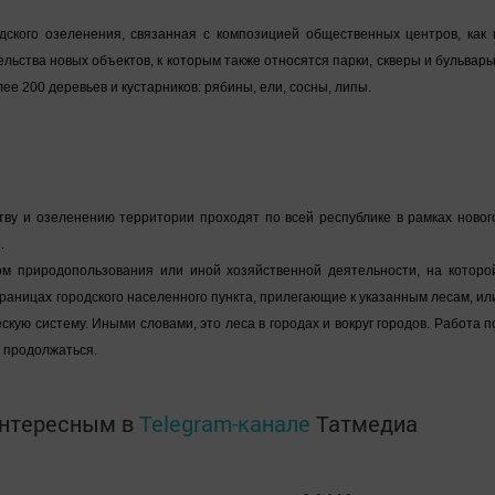
ского озеленения, связанная с композицией общественных центров, как 
ельства новых объектов, к которым также относятся парки, скверы и бульвары
ее 200 деревьев и кустарников: рябины, ели, сосны, липы.
тву и озеленению территории проходят по всей республике в рамках новог
.
м природопользования или иной хозяйственной деятельности, на которо
раницах городского населенного пункта, прилегающие к указанным лесам, ил
кую систему. Иными словами, это леса в городах и вокруг городов. Работа п
 продолжаться.
интересным в
Telegram-канале
Татмедиа