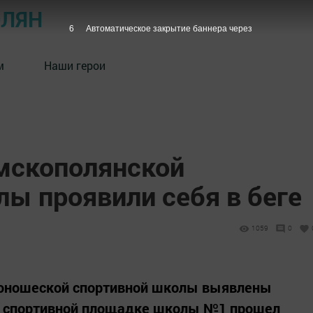
ОЛЯН
5
Автоматическое закрытие баннера через
м
Наши герои
мскополянской
ы проявили себя в беге
1059
0
-юношеской спортивной школы выявлены
на спортивной площадке школы №1 прошел