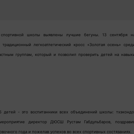
 спортивной школы выявлены лучшие бегуны. 13 сентября н
радиционный легкоатлетический кросс «Золотая осень» сред
астным группам, который и позволил проверить детей на навык
5 детей - это воспитанники всех объединений школы: тхэкондо
 мероприятие директор ДЮСШ Рустам Габдульбаров, поздрави
овочного года и пожелав успехов во всех спортивных состязаниях.