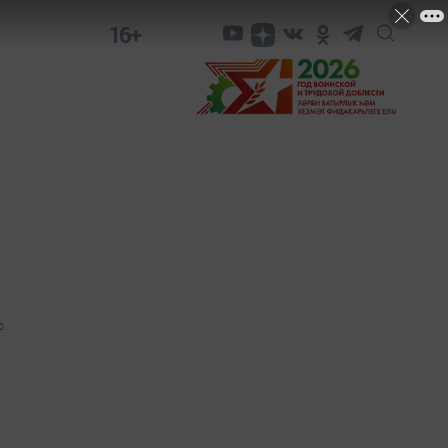
16+
0