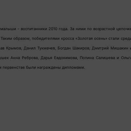
малыши - воспитанники 2010 года. За ними по возрастной цепочк
Таким образом, победителями кросса «Золотая осень» стали сред
ав Крымов, Данил Тукмачев, Богдан Шакиров, Дмитрий Мишакин 
ушек Анна Реброва, Дарья Евдокимова, Полина Салишева и Ольг
ом первенстве были награждены дипломами.