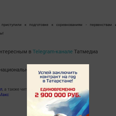
приступили к подготовке к соревнованиям - первенствам 
ы!
интересным в
Telegram-канале
Татмедиа
в национальном мессенджере MАХ:
ал
, а также читайте нас
Макс