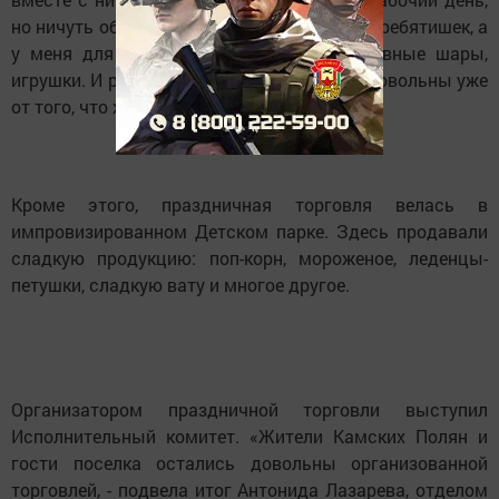
но ничуть об этом не жалею. Вокруг много ребятишек, а
у меня для них много сюрпризов - надувные шары,
игрушки. И ребенок счастлив, и родители довольны уже
от того, что хорошо их ненаглядному чаду».
Кроме этого, праздничная торговля велась в
импровизированном Детском парке. Здесь продавали
сладкую продукцию: поп-корн, мороженое, леденцы-
петушки, сладкую вату и многое другое.
Организатором праздничной торговли выступил
Исполнительный комитет. «Жители Камских Полян и
гости поселка остались довольны организованной
торговлей, - подвела итог Антонида Лазарева, отделом