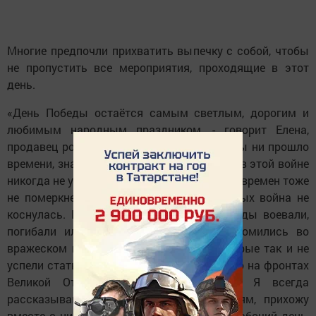
Многие предпочли прихватить выпечку с собой, чтобы
не пропустить все мероприятия, проходящие в этот
день.
«День Победы остаётся самым светлым, дорогим и
любимым народным праздником, - говорит Елена,
продавец розничной торговли. - Сколько бы ни прошло
времени, значение подвига нашего народа в этой войне
никогда не уменьшится, и слава героев тех времен тоже
не померкнет. В России нет семей, которых война не
коснулась. Почти у всех деды или прадеды воевали,
погибали или получали ранения, либо томились во
вражеском плену, а молодых людей, которые так и не
успели стать ничьими родителями, погибло на фронтах
Великой Отечественной больше всего. Я всегда
рассказываю об их подвиге своим детям, прихожу
вместе с ними к Вечному огню! Сегодня рабочий день,