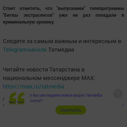
Стоит отметить, что "выпускники" телепрограммы
"Битвы экстрасенсов" уже не раз попадали в
криминальную хронику.
Следите за самым важным и интересным в
Telegram-канале
Татмедиа
Читайте новости Татарстана в
национальном мессенджере MАХ:
https://max.ru/tatmedia
А вы уже видели новое видео Tatmedia
Подписывайтесь на наш
Telegram-канал
, а также
Junior?
читайте нас
Вконтакте
,
Одноклассниках
,
«Дзен»
и
Макс
Cмотреть