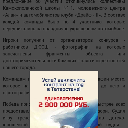
предложение об участии откликнулись коллективы
Камскополянской школы №1, молодежного центра
«Алан» и автомобилистов клуба «Драйф - II». В составе
каждой команды было по 4 участника, которые
передвигались на празднично украшенном автомобиле.
Игроки получили от организаторов конкурса -
работников ДЮСШ - фотографии, на которых
запечатлены фрагменты объекта или
достопримечательности Камских Полян и окрестностей
нашего города.
Командам предстояло угадать по фотографии место,
которое на нем изображено, добраться до него и
сфотографировать.
Победа присуждалась команде, которая быстрее всех
предоставила все фотографии членам жюри. Судил
игру тренерско-преподавательский состав детско-
юношеской спортивной школы, главный судья -