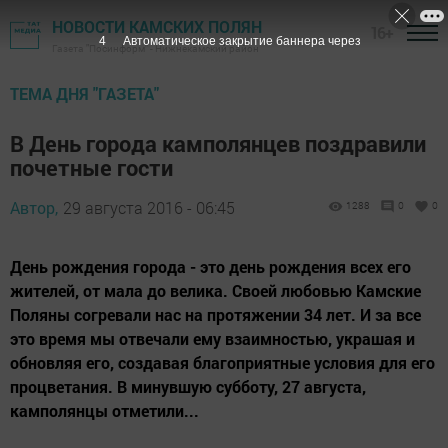
НОВОСТИ КАМСКИХ ПОЛЯН
16+
3
Автоматическое закрытие баннера через
Газета "Посинформ" - Нижнекамский район
ТЕМА ДНЯ "ГАЗЕТА"
В День города камполянцев поздравили
почетные гости
Автор,
29 августа 2016 - 06:45
1288
0
0
День рождения города - это день рождения всех его
жителей, от мала до велика. Своей любовью Камские
Поляны согревали нас на протяжении 34 лет. И за все
это время мы отвечали ему взаимностью, украшая и
обновляя его, создавая благоприятные условия для его
процветания. В минувшую субботу, 27 августа,
камполянцы отметили...