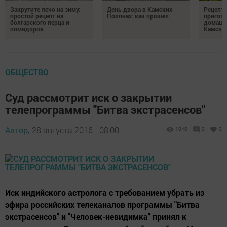
Закрутите лечо на зиму:
День двора в Камских
Рецепты
простой рецепт из
Полянах: как прошел
пригото
болгарского перца и
домашн
помидоров
Камски
ОБЩЕСТВО
Суд рассмотрит иск о закрытии
телепрограммы "Битва экстрасенсов"
Автор,
28 августа 2016 - 08:00
1040
0
0
Иск индийского астролога с требованием убрать из
эфира российских телеканалов программы "Битва
экстрасенсов" и "Человек-невидимка" принял к