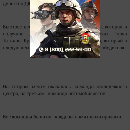
директор ДЮСШ Рустам Габдульбаров.
Быстрее всех оказалась команда 1 школы, которая и
получила от заместителя Главы Камских Полян
Татьяны Красновой заветный ключ города, который в
следующем году перейдет другой команде-победителю.
На втором месте оказалась команда молодежного
центра, на третьем - команда автомобилистов.
Все команды были награждены памятными призами.