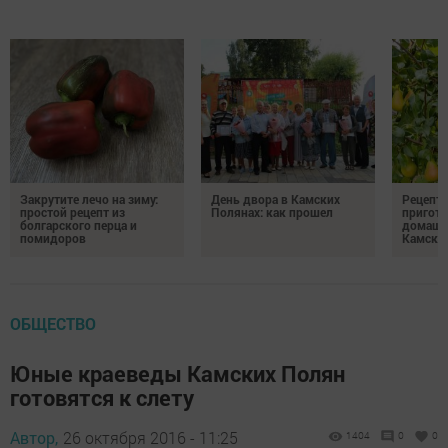
Закрутите лечо на зиму:
День двора в Камских
Рецепты
простой рецепт из
Полянах: как прошел
пригото
болгарского перца и
домашн
помидоров
Камски
ОБЩЕСТВО
Юные краеведы Камских Полян
готовятся к слету
Автор,
26 октября 2016 - 11:25
1404
0
0