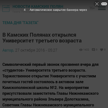
НОВОСТИ КАМСКИХ ПОЛЯН
16+
3
Автоматическое закрытие баннера через
Газета "Посинформ" - Нижнекамский район
ТЕМА ДНЯ "ГАЗЕТА"
В Камских Полянах открылся
Университет третьего возраста
Автор,
27 октября 2016 - 05:27
1422
0
0
Символический первый звонок прозвенел вчера для
«студентов» Университета третьего возраста.
Торжественное открытие Университета с участием
почетных гостей состоялось в актовом зале
Камскополянской школы №2. На мероприятии
присутствовали заместитель Главы Нижнекамского
муниципального района Эльвира Долотказина,
Советник Главы Нижнекамского муниципального