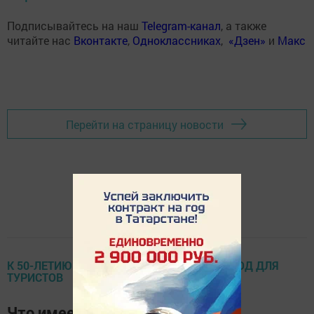
Подписывайтесь на наш
Telegram-канал
, а также
читайте нас
Вконтакте
,
Одноклассниках
,
«Дзен»
и
Макс
Перейти на страницу новости
К 50-ЛЕТИЮ ГОРОДА: НИЖНЕКАМСК – ГОРОД ДЛЯ
ТУРИСТОВ
Что имеем – храним