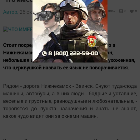
Автор,
26 октября 2016 - 12:10
8867
0
0
Стоит посреди старинного села Сухарево, что в
Нижнекамском районе Республики Татарстан,
небольшая церковь - настолько красивая и ухоженная,
что церквушкой назвать ее язык не поворачивается.
Рядом - дорога Нижнекамск - Заинск. Снуют туда-сюда
машины, автобусы, а в них люди - бодрые и уставшие,
веселые и грустные, равнодушные и любознательные, -
торопятся до пункта назначения и знать не знают,
какое чудо видят они за окнами машин.