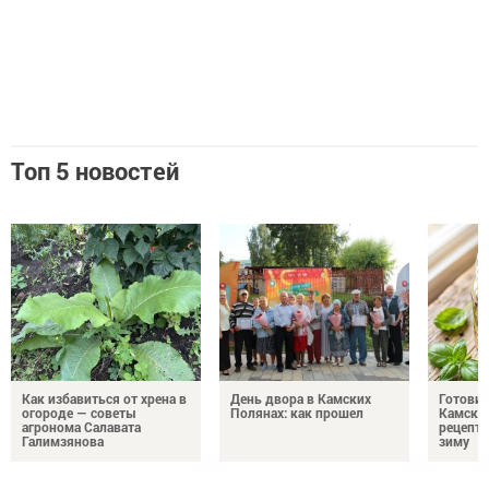
Топ 5 новостей
Как избавиться от хрена в
День двора в Камских
Готови
огороде — советы
Полянах: как прошел
Камских
агронома Салавата
рецепты
Галимзянова
зиму