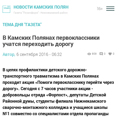
НОВОСТИ КАМСКИХ ПОЛЯН
16+
Газета "Посинформ" - Нижнекамский район
ТЕМА ДНЯ "ГАЗЕТА"
В Камских Полянах первоклассники
учатся переходить дорогу
Автор,
6 сентября 2016 - 06:32
909
0
0
В целях профилактики детского дорожно-
транспортного травматизма в Камских Полянах
проходит акция «Помоги первокласснику перейти через
дорогу». Сегодня с 7 часов участники акции -
добровольцы отряда «Форпост», депутаты Детской
Районной думы, студенты филиала Нижнекамского
сварочно-монтажного колледжа и учащиеся школы
№1 совместно со специалистами отдела пропаганды