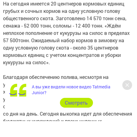
На сегодня имеется 20 центнеров кормовых единиц
грубых и сочных кормов на одну условную голову
общественного скота. Заготовлено 14 570 тонн сена,
сенажа - 52 000 тонн, соломы - 12 400 тонн. «Ждём
неплохое пополнение от кукурузы на силос в пределах
57 500тонн. Ожидаемый набор кормов в зимовку на
одну условную голову скота - около 35 центнеров
кормовых единиц с учетом концентратов и уборки
кукурузы на силос».
Благодаря обеспечению полива, несмотря на
устойчивую засуху, крестьянско-фермерскими
А вы уже видели новое видео Tatmedia
хозяйствами района выращен сравнительно неплохой
Junior?
урожай картофеля, который предварительно
Cмотреть
составляет 217 центнеров с гектара, уборка начнется
со дня на день. Сегодня выкопка идет для обеспечения
бюджетных учреждений и промышленных
предприятий.