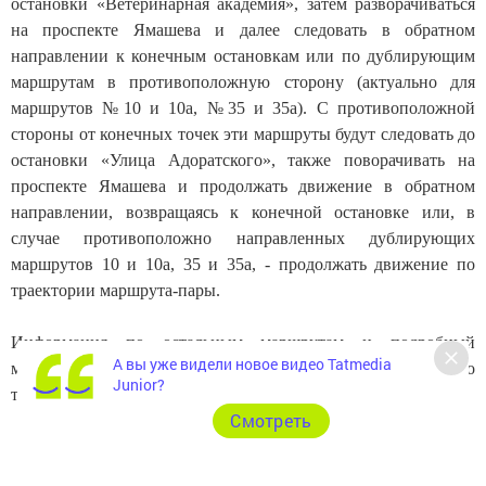
остановки «Ветеринарная академия», затем разворачиваться
на проспекте Ямашева и далее следовать в обратном
направлении к конечным остановкам или по дублирующим
маршрутам в противоположную сторону (актуально для
маршрутов №10 и 10а, №35 и 35а). С противоположной
стороны от конечных точек эти маршруты будут следовать до
остановки «Улица Адоратского», также поворачивать на
проспекте Ямашева и продолжать движение в обратном
направлении, возвращаясь к конечной остановке или, в
случае противоположно направленных дублирующих
маршрутов 10 и 10а, 35 и 35а, - продолжать движение по
траектории маршрута-пары.
Информация по остальным маршрутам и подробный
А вы уже видели новое видео Tatmedia
материал о движении личного и производственного
Junior?
транспорта опубликованы на
сайте sntat.ru
.
Cмотреть