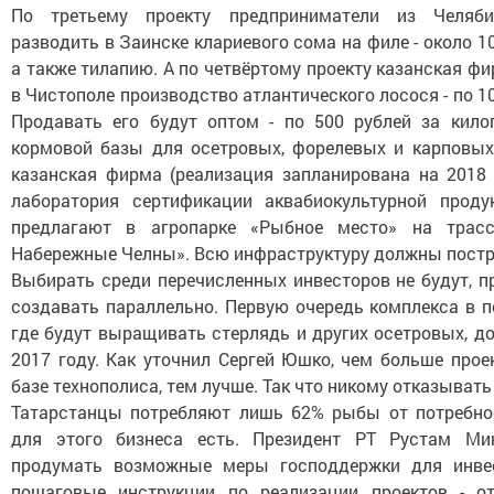
По третьему проекту предприниматели из Челяби
разводить в Заинске клариевого сома на филе - около 10
а также тилапию. А по четвёртому проекту казанская ф
в Чистополе производство атлантического лосося - по 10
Продавать его будут оптом - по 500 рублей за кило
кормовой базы для осетровых, форелевых и карповых
казанская фирма (реализация запланирована на 2018 
лаборатория сертификации аквабиокультурной проду
предлагают в агропарке «Рыбное место» на трасс
Набережные Челны». Всю инфраструктуру должны постро
Выбирать среди перечисленных инвесторов не будут, п
создавать параллельно. Первую очередь комплекса в п
где будут выращивать стерлядь и других осетровых, д
2017 году. Как уточнил Сергей Юшко, чем больше прое
базе технополиса, тем лучше. Так что никому отказывать 
Татарстанцы потребляют лишь 62% рыбы от потребнос
для этого бизнеса есть. Президент РТ Рустам Ми
продумать возможные меры господдержки для инве
пошаговые инструкции по реализации проектов - о