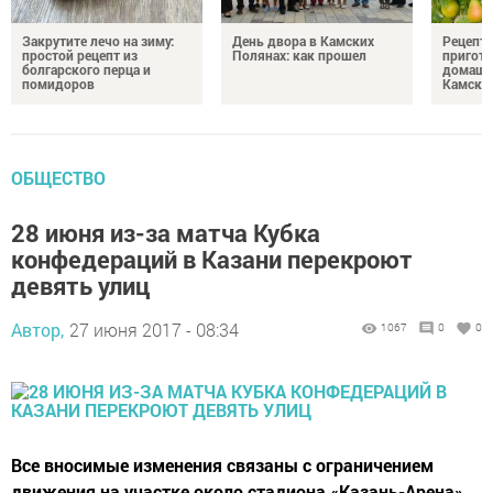
Закрутите лечо на зиму:
День двора в Камских
Рецепты
простой рецепт из
Полянах: как прошел
пригото
болгарского перца и
домашн
помидоров
Камски
ОБЩЕСТВО
28 июня из-за матча Кубка
конфедераций в Казани перекроют
девять улиц
Автор,
27 июня 2017 - 08:34
1067
0
0
Все вносимые изменения связаны с ограничением
движения на участке около стадиона «Казань-Арена».