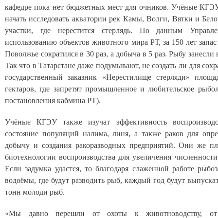
кафедре пока нет бюджетных мест для очников. Учёные КГЭ
начать исследовать акватории рек Камы, Волги, Вятки и Бело
участки, где нерестится стерлядь. По данным Управ
использованию объектов животного мира РТ, за 150 лет запас
Поволжье сократился в 30 раз, а добыча в 5 раз. Рыбу занесли
Так что в Татарстане даже подумывают, не создать ли для сох
государственный заказник «Нерестилище стерляди» площа
гектаров, где запретят промышленное и любительское рыбол
постановления кабмина РТ).
Учёные КГЭУ также изучат эффективность воспроизводст
состояние популяций налима, линя, а также раков для опр
добычу и создания ракоразводных предприятий. Они же пл
биотехнологии воспроизводства для увеличения численност
Если задумка удастся, то благодаря слаженной работе рыбоз
водоёмы, где будут разводить рыб, каждый год будут выпуска
тонн молоди рыб.
«Мы давно перешли от охоты к животноводству, от 