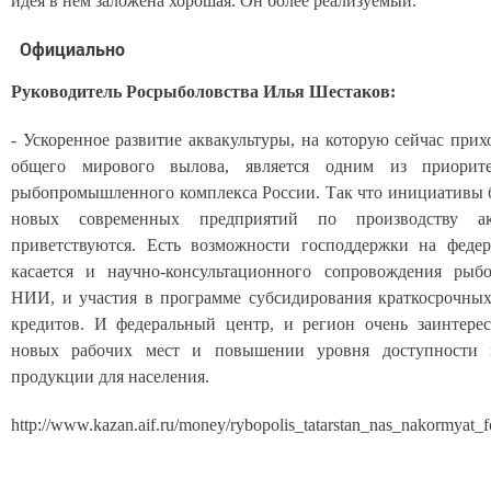
идея в нём заложена хорошая. Он более реализуемый.
Официально
Руководитель Росрыболовства Илья Шестаков:
- Ускоренное развитие аквакультуры, на которую сейчас прих
общего мирового вылова, является одним из приорит
рыбопромышленного комплекса России. Так что инициативы 
новых современных предприятий по производству акв
приветствуются. Есть возможности господдержки на федер
касается и научно-консультационного сопровождения рыб
НИИ, и участия в программе субсидирования краткосрочны
кредитов. И федеральный центр, и регион очень заинтере
новых рабочих мест и повышении уровня доступности 
продукции для населения.
http://www.kazan.aif.ru/money/rybopolis_tatarstan_nas_nakormyat_