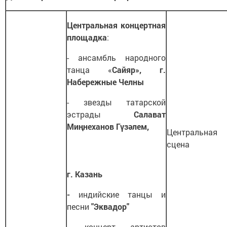
Центральная концертная
площадка
:
- ансамбль народного
танца «
Сайяр»,
г.
Набережные Челны
- звезды татарской
эстрады
Салават
Ми
ңнеханов Гүзәлем,
Центральная
сцена
г. Казань
-
индийские танцы и
песни
"Эквадор"
-
концерт артистов