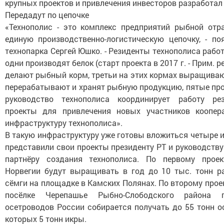
крупных проектов и привлечения инвесторов разработал 
Передадут по цепочке
«Технополис - это комплекс предприятий рыбной отр
единую производственно-логистическую цепочку, - по
технопарка Сергей Юшко. - Резиденты технополиса рабо
одни производят белок (старт проекта в 2017 г. - Прим. ре
делают рыбный корм, третьи на этих кормах выращиваю
перерабатывают и хранят рыбную продукцию, пятые про
руководство технополиса координирует работу рез
проекты для привлечения новых участников коопер
инфраструктуру технополиса».
В такую инфраструктуру уже готовы вложиться четыре и
представили свои проекты президенту РТ и руководству
партнёру создания технополиса. По первому прое
Норвегии будут выращивать в год до 10 тыс. тонн р
сёмги на площадке в Камских Полянах. По второму проект
посёлке Черепашье Рыбно-Слободского района 
осетроводов России собирается получать до 55 тонн ос
которых 5 тонн икры.