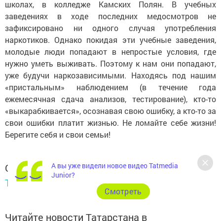
школах, в колледже Камских Полян. В учебных
заведениях в ходе последних медосмотров не
зафиксировано ни одного случая употребления
наркотиков. Однако покидая эти учебные заведения,
молодые люди попадают в непростые условия, где
нужно уметь выживать. Поэтому к нам они попадают,
уже будучи наркозависимыми. Находясь под нашим
«пристальным» наблюдением (в течение года
ежемесячная сдача анализов, тестирование), кто-то
«выкарабкивается», осознавая свою ошибку, а кто-то за
свои ошибки платит жизнью. Не ломайте себе жизни!
Берегите себя и свои семьи!
А вы уже видели новое видео Tatmedia
Следите за самым важным и интересным в
Junior?
Telegram-канале
Татмедиа
Cмотреть
Читайте новости Татарстана в